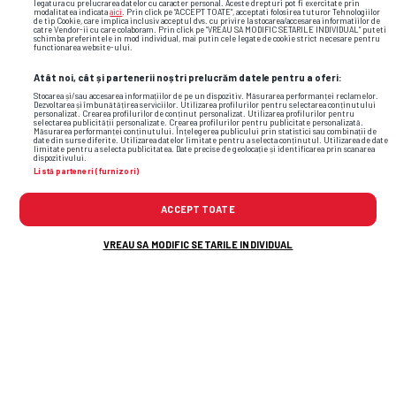
legatura cu prelucrarea datelor cu caracter personal. Aceste drepturi pot fi exercitate prin
modalitatea indicata
aici
. Prin click pe “ACCEPT TOATE”, acceptati folosirea tuturor Tehnologiilor
aduc plusvaloare”
de tip Cookie, care implica inclusiv acceptul dvs. cu privire la stocarea/accesarea informatiilor de
catre Vendor-ii cu care colaboram. Prin click pe “VREAU SA MODIFIC SETARILE INDIVIDUAL” puteti
schimba preferintele in mod individual, mai putin cele legate de cookie strict necesare pentru
functionarea website-ului.
CONFERENCE LEAGUE
1
Atât noi, cât și partenerii noștri prelucrăm datele pentru a oferi:
Presa din Grecia, despre debutul lui
Stocarea și/sau accesarea informațiilor de pe un dispozitiv. Măsurarea performanței reclamelor.
Răzvan Marin: „A fost șocant de
Dezvoltarea și îmbunătățirea serviciilor. Utilizarea profilurilor pentru selectarea conținutului
personalizat. Crearea profilurilor de conținut personalizat. Utilizarea profilurilor pentru
pozitiv”
selectarea publicității personalizate. Crearea profilurilor pentru publicitate personalizată.
Măsurarea performanței conținutului. Înțelegerea publicului prin statistici sau combinații de
date din surse diferite. Utilizarea datelor limitate pentru a selecta conținutul. Utilizarea de date
limitate pentru a selecta publicitatea. Date precise de geolocație și identificarea prin scanarea
dispozitivului.
2
Listă parteneri (furnizori)
ACCEPT TOATE
VREAU SA MODIFIC SETARILE INDIVIDUAL