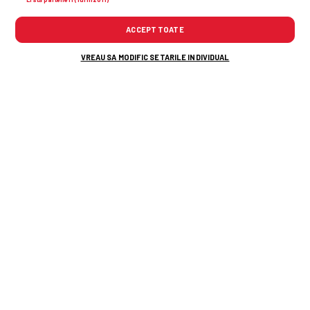
119
ACCEPT TOATE
VREAU SA MODIFIC SETARILE INDIVIDUAL
SUPERLIGA
Rapid - FCSB
2-2
» Thriller pe Arena
Națională! Rapid
s-a
trezit în ultimele 10
minute și a salvat o prestație
dezamăgitoare. FCSB nu se regăsește