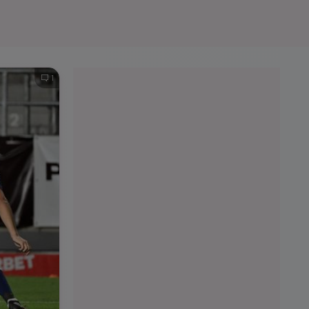
e A
Meciuri
Clasament
1