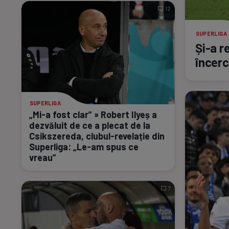
12
SUPERLIGA
Și-a
re
încerc
SUPERLIGA
„Mi-a
fost clar” » Robert Ilyeș a
dezvăluit de ce a plecat de la
Csikszereda,
clubul-revelație
din
Superliga:
„Le-am
spus ce
vreau”
7