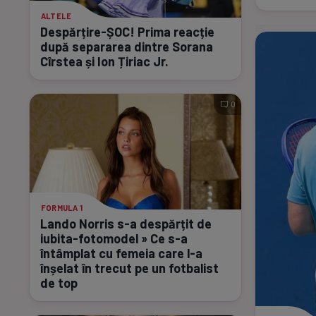
ALTELE
Despărțire-ȘOC!
Prima reacție
după separarea dintre Sorana
Cîrstea și Ion Țiriac Jr.
0
FORMULA 1
Lando Norris
s-a
despărțit de
iubita-fotomodel
» Ce
s-a
întâmplat cu femeia care
l-a
înșelat în trecut pe un fotbalist
de top