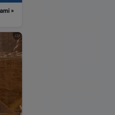
iami »
1