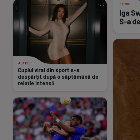
TENIS
5
Iga Sw
S-a
de
ALTELE
Cuplul viral din sport
s-a
despărțit după o săptămână de
relație intensă
0