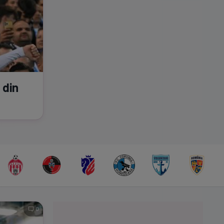
 din
0