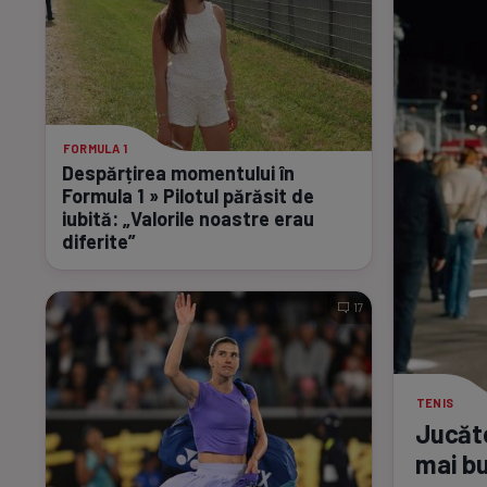
FORMULA 1
Despărțirea momentului în
Formula 1 » Pilotul părăsit de
iubită: „Valorile noastre erau
diferite”
17
TENIS
Jucăto
mai bu