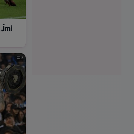
 „Îmi
8