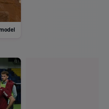
omodel
1