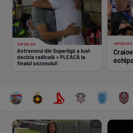
SUPERLIGA
SUPERLIGA
Antrenorul din Superligă a luat
Craiov
decizia radicală » PLEACĂ la
echipa
finalul sezonului!
1