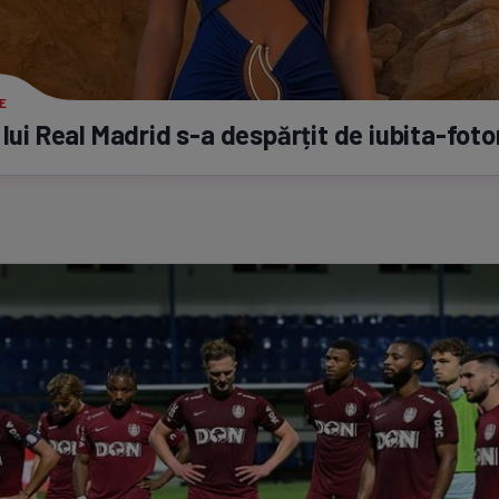
E
 lui Real Madrid
s-a
despărțit de
iubita-fot