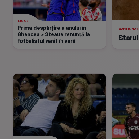
LIGA 2
Prima despărțire a anului în
CAMPIONAT
Ghencea » Steaua renunță la
Starul
fotbalistul venit în vară
1