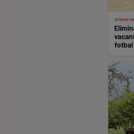
STIRI EXT
Elimin
vacanț
fotbal