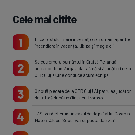
Cele mai citite
1
Fiica fostului mare internațional român, apariție
incendiară în vacanță: „Ibiza și magia ei”
Se cutremură pământul în Gruia! Pe lângă
2
antrenor, Ioan Varga a dat afară și 3 jucători de la
CFR Cluj + Cine conduce acum echipa
3
O nouă plecare de la CFR Cluj! Al patrulea jucător
dat afară după umilința cu Tromso
4
TAS, verdict crunt în cazul de dopaj al lui Cosmin
Matei: „Clubul Sepsi va respecta decizia”