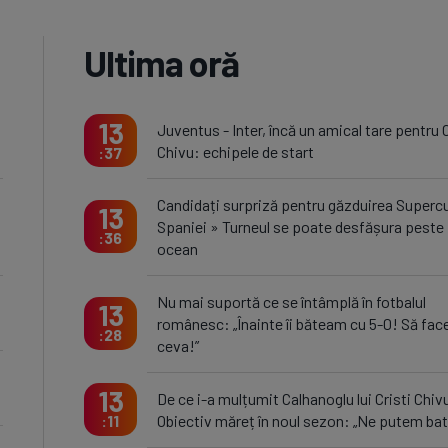
Ultima oră
13
Juventus - Inter, încă un amical tare pentru C
Chivu: echipele de start
37
Candidați surpriză pentru găzduirea Superc
13
Spaniei » Turneul se poate desfășura peste
36
ocean
Nu mai suportă ce se întâmplă în fotbalul
13
românesc: „Înainte îi băteam cu 5-0! Să fa
28
ceva!”
13
De ce i-a mulțumit Calhanoglu lui Cristi Chiv
Obiectiv măreț în noul sezon: „Ne putem bat
11