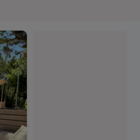
e A
Meciuri
Clasament
0