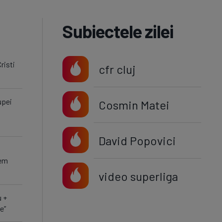
Subiectele zilei
risti
cfr cluj
upei
Cosmin Matei
David Popovici
cem
video superliga
u +
e”