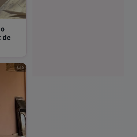
-o
t de
0