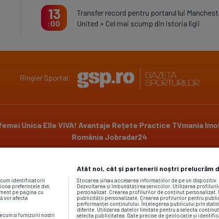
13
Transfer record pentru portarul lui Manchest
United » Cel mai scump din istoria ligii
00
Ringier Sportal:
 femei
Unica
Elle
VIVA!
Avantaje
Rețete Practice
TVmania
Imob
România
Jobradar24
Atât noi, cât și partenerii noștri prelucrăm 
Powered by
ecum identificatorii
Stocarea și/sau accesarea informațiilor de pe un dispozitiv
iona preferințele dvs.
Dezvoltarea și îmbunătățirea serviciilor. Utilizarea profiluri
moment pe pagina cu
personalizat. Crearea profilurilor de conținut personalizat. 
vă vor afecta
publicității personalizate. Crearea profilurilor pentru publ
performanței conținutului. Înțelegerea publicului prin statis
diferite. Utilizarea datelor limitate pentru a selecta conținut
ecum si furnizorii nostri
selecta publicitatea. Date precise de geolocație și identific