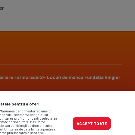
er
iliare.ro
Imoradar24
Locuri de munca
Fundația Ringier
datele pentru a oferi:
Social media
. Măsurarea performanței reclamelor.
lor pentru selectarea conținutului
Utilizarea profilurilor pentru selectarea
icitate personalizată. Măsurarea
ACCEPT TOATE
tici sau combinații de date din surse
ul. Utilizarea de date limitate pentru a
area prin scanarea dispozitivului.