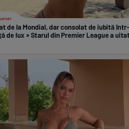
RASPORT
at de la Mondial, dar consolat de iubită
într
ă de lux » Starul din Premier League a uita