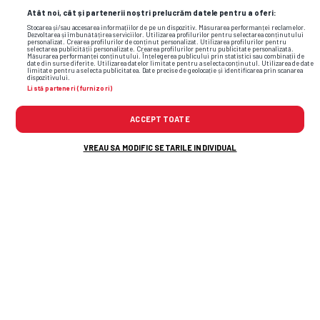
Pancu
și-a
mustrat public
Atât noi, cât și partenerii noștri prelucrăm datele pentru a oferi:
jucătorul, apoi a trecut la arbitraj:
Stocarea și/sau accesarea informațiilor de pe un dispozitiv. Măsurarea performanței reclamelor.
Dezvoltarea și îmbunătățirea serviciilor. Utilizarea profilurilor pentru selectarea conținutului
„Nu se impunea penalty!”
personalizat. Crearea profilurilor de conținut personalizat. Utilizarea profilurilor pentru
selectarea publicității personalizate. Crearea profilurilor pentru publicitate personalizată.
Măsurarea performanței conținutului. Înțelegerea publicului prin statistici sau combinații de
date din surse diferite. Utilizarea datelor limitate pentru a selecta conținutul. Utilizarea de date
limitate pentru a selecta publicitatea. Date precise de geolocație și identificarea prin scanarea
2
dispozitivului.
Listă parteneri (furnizori)
ACCEPT TOATE
VREAU SA MODIFIC SETARILE INDIVIDUAL
SUPERLIGA
De la 4, la 8 » Ce note au primit jucătorii
din Botoșani - Rapid: „El e omul