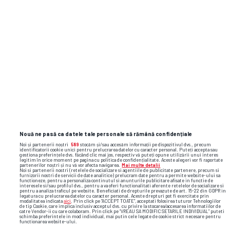
SUPERLIGA
Marius Croitoru explică tensiunile din
finalul meciului Botoșani - Rapid: „De
asta am primit cartonaș roșu!”
SUPERLIGA
0
Zoran Mitrov
și-a
explicat gesturile
nervoase de la schimbare: „Nu au
fost pentru domnul Croitoru”
Nouă ne pasă ca datele tale personale să rămână confidențiale
Noi și partenerii noștri
589
stocăm și/sau accesăm informații pe dispozitivul dvs., precum
identificatorii cookie unici pentru prelucrarea datelor cu caracter personal. Puteți accepta sau
gestiona preferințele dvs. făcând clic mai jos, respectiv vă puteți opune utilizării unui interes
legitim în orice moment pe pagina cu politica de confidențialitate. Aceste alegeri vor fi raportate
SUPERLIGA
0
partenerilor noștri și nu vă vor afecta navigarea.
Mai multe detalii
Noi si partenerii nostri (retelele de socializare si agentiile de publicitate partenere, precum si
Mailat a ratat,
VAR-ul
i-a
dat o nouă
furnizorii nostri de servicii de date analitice) prelucram date pentru a permite website-ului sa
functioneze, pentru a personaliza continutul si anunturile publicitare afisate in functie de
șansă:
„Mi-am
asumat!”
interesele si/sau profilul dvs., pentru a va oferi functionalitati aferente retelelor de socializare si
pentru a analiza traficul pe website. Beneficiati de drepturile prevazute de art. 15-22 din GDPR in
legatura cu prelucrarea datelor cu caracter personal. Aceste drepturi pot fi exercitate prin
modalitatea indicata
aici
. Prin click pe “ACCEPT TOATE”, acceptati folosirea tuturor Tehnologiilor
de tip Cookie, care implica inclusiv acceptul dvs. cu privire la stocarea/accesarea informatiilor de
catre Vendor-ii cu care colaboram. Prin click pe “VREAU SA MODIFIC SETARILE INDIVIDUAL” puteti
schimba preferintele in mod individual, mai putin cele legate de cookie strict necesare pentru
functionarea website-ului.
SUPERLIGA
5