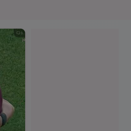
e A
Meciuri
Clasament
0