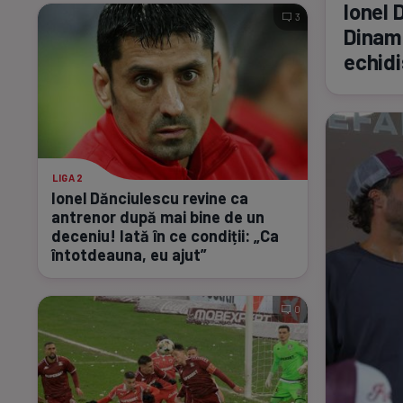
Ionel 
3
Dinamo
echidi
LIGA 2
Ionel Dănciulescu revine ca
antrenor după mai bine de un
deceniu! Iată în ce condiții: „Ca
întotdeauna, eu ajut”
0