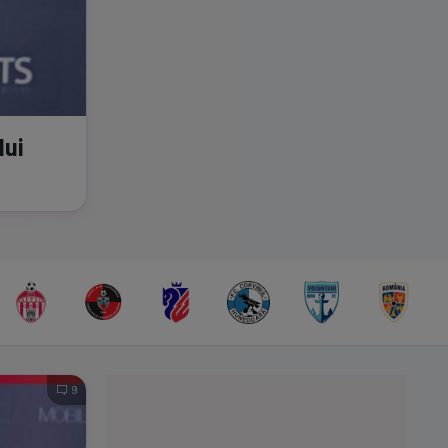
lui
9