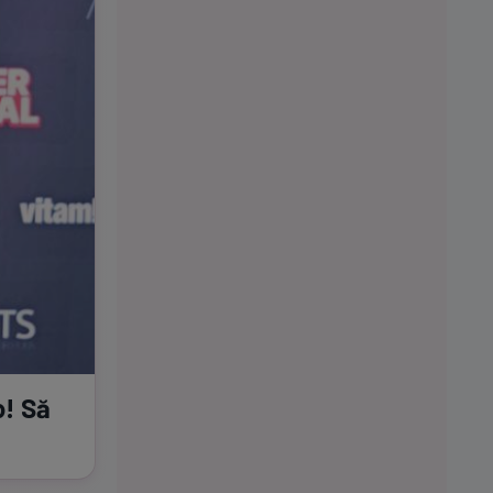
o! Să