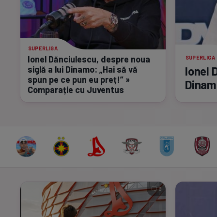
SUPERLIGA
Ionel Dănciulescu, despre noua
SUPERLIGA
Ionel 
siglă a lui Dinamo: „Hai să vă
spun pe ce pun eu preț!” »
Dinam
Comparație cu Juventus
9