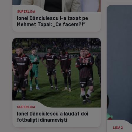
SUPERLIGA
Ionel Dănciulescu
l-a
taxat pe
Mehmet Topal: „Ce facem?!”
0
SUPERLIGA
Ionel Dănciulescu a lăudat doi
fotbaliști dinamoviști
LIGA 2