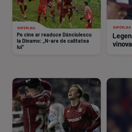
SUPERLIGA
SUPERLIGA
Pe cine ar readuce Dănciulescu
Legend
la Dinamo:
„N-are
de calitatea
vinovaț
lui”
2