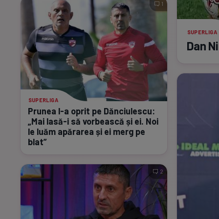
1
SUPERLIGA
Dan Ni
SUPERLIGA
Prunea
l-a
oprit pe Dănciulescu:
„Mai
lasă-i
să vorbească și ei. Noi
le luăm apărarea și ei merg pe
blat”
2