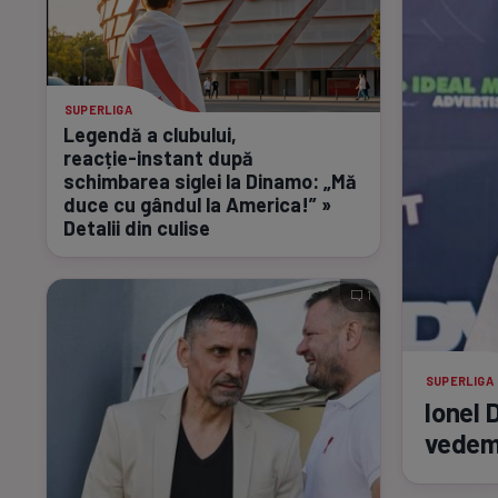
SUPERLIGA
Legendă a clubului,
reacție-instant
după
schimbarea siglei la Dinamo: „Mă
duce cu gândul la America!” »
Detalii din culise
1
SUPERLIGA
Ionel 
vedem 