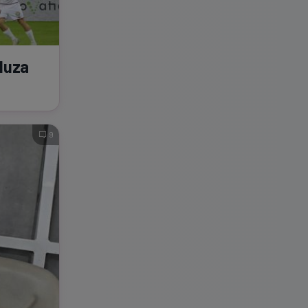
eluza
9