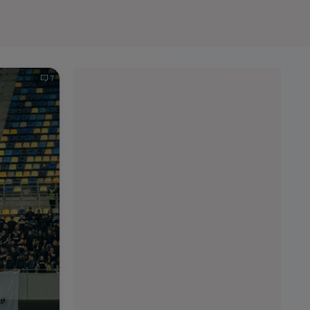
e A
Meciuri
Clasament
7