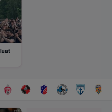
 luat
2