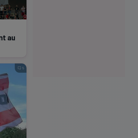
nt au
5