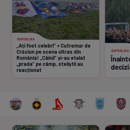
SUPERLIGA
„Ați fost celebri” » Cutremur de
Crăciun pe scena ultras din
SUPERLIGA
România! „Câinii”
și-au
etalat
Înaint
„prada” pe câmp, steliștii au
decizi
reacționat
3