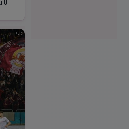
u U
0