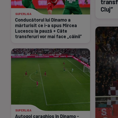
transf
Cluj”
SUPERLIGA
Conducătorul lui Dinamo a
mărturisit ce
i-a
spus Mircea
Lucescu la pauză + Câte
transferuri vor mai face „câinii”
0
SUPERLIGA
Autogol caraghios în Dinamo -