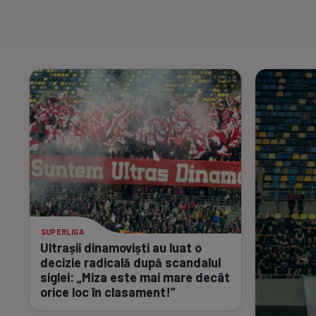
14
SUPERLIGA
Ultrașii dinamoviști au luat o
decizie radicală după scandalul
siglei: „Miza este mai mare decât
orice loc în clasament!”