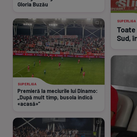
Gloria Buzău
SUPERLIGA
0
Toate 
Sud, în
SUPERLIGA
Premieră la meciurile lui Dinamo:
„După mult timp, busola indică
«acasă»”
7