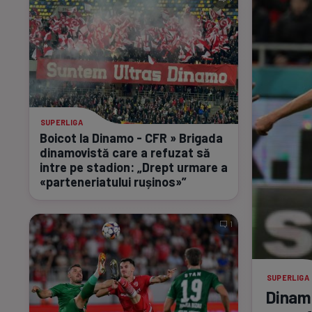
SUPERLIGA
Boicot la Dinamo - CFR » Brigada
dinamovistă care a refuzat să
intre pe stadion: „Drept urmare a
«parteneriatului rușinos»”
1
SUPERLIGA
Dinamo