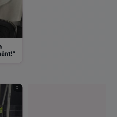
a
mânt!”
1