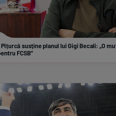
 Pițurcă susține planul lui Gigi Becali: „O m
pentru FCSB”