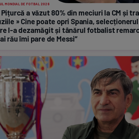
UL MONDIAL DE FOTBAL 2026
 Pițurcă a văzut 80% din meciuri la CM și tr
ziile » Cine poate opri Spania, selecționerul
are
l-a
dezamăgit și tânărul fotbalist remar
ai rău îmi pare de Messi”