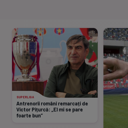
3
SUPERLIGA
Antrenorii români remarcați de
Victor Pițurcă: „El mi se pare
foarte bun”