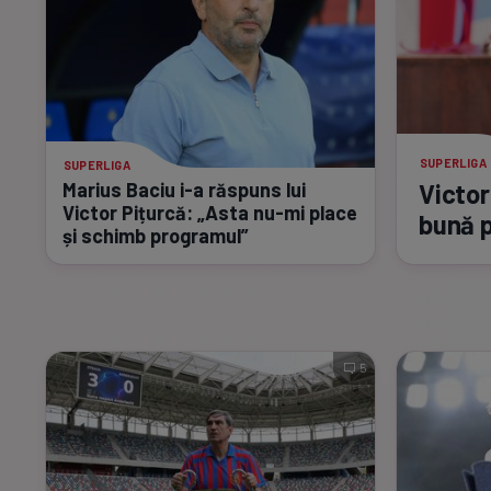
SUPERLIGA
SUPERLIGA
Victor
Marius Baciu
i-a
răspuns lui
Victor Pițurcă: „Asta
nu-mi
place
bună 
și schimb programul”
5