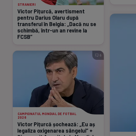
STRANIERI
Victor Pițurcă, avertisment
pentru Darius Olaru după
transferul în Belgia: „Dacă nu se
schimbă,
într-un
an revine la
FCSB”
6
CAMPIONATUL MONDIAL DE FOTBAL
2026
Victor Pițurcă șochează: „Eu aș
legaliza oxigenarea sângelui” +