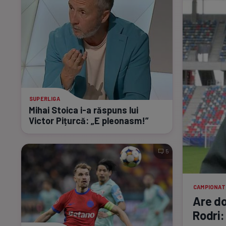
SUPERLIGA
Mihai Stoica
i-a
răspuns lui
Victor Pițurcă: „E pleonasm!”
5
CAMPIONAT
Are do
Rodri: