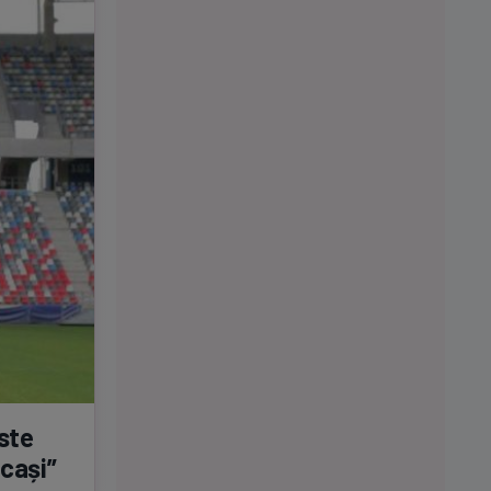
este
ocași”