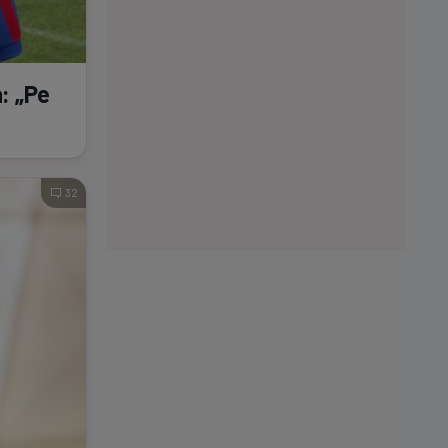
a: „Pe
32