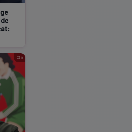
age
 de
cat:
0