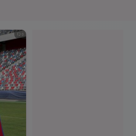
e A
Meciuri
Clasament
0