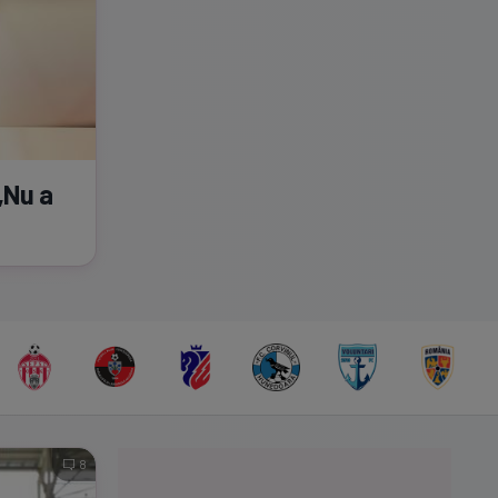
„Nu a
8