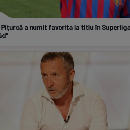
 Pițurcă a numit favorita la titlu în Superlig
ăd”