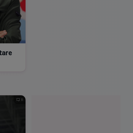
utare
11