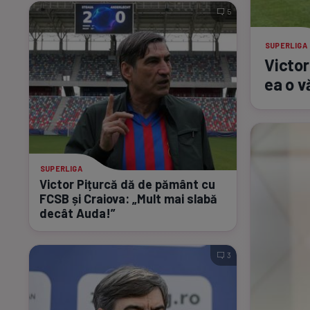
5
SUPERLIGA
Victor
ea o v
SUPERLIGA
Victor Pițurcă dă de pământ cu
FCSB și Craiova: „Mult mai slabă
decât Auda!”
3