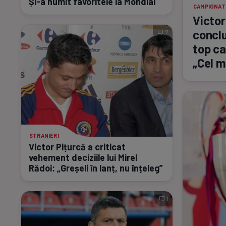
Și-a
numit favoritele la Mondial
CAMPIONAT
Victor
conclu
2
top c
„Cel m
STRANIERI
Victor Pițurcă a criticat
vehement deciziile lui Mirel
Rădoi: „Greșeli în lanț, nu înțeleg”
1