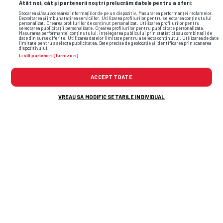
Martini”
Atât noi, cât și partenerii noștri prelucrăm datele pentru a oferi:
Stocarea și/sau accesarea informațiilor de pe un dispozitiv. Măsurarea performanței reclamelor.
GSP.RO
Dezvoltarea și îmbunătățirea serviciilor. Utilizarea profilurilor pentru selectarea conținutului
personalizat. Crearea profilurilor de conținut personalizat. Utilizarea profilurilor pentru
selectarea publicității personalizate. Crearea profilurilor pentru publicitate personalizată.
Măsurarea performanței conținutului. Înțelegerea publicului prin statistici sau combinații de
date din surse diferite. Utilizarea datelor limitate pentru a selecta conținutul. Utilizarea de date
limitate pentru a selecta publicitatea. Date precise de geolocație și identificarea prin scanarea
dispozitivului.
Listă parteneri (furnizori)
ACCEPT TOATE
VREAU SA MODIFIC SETARILE INDIVIDUAL