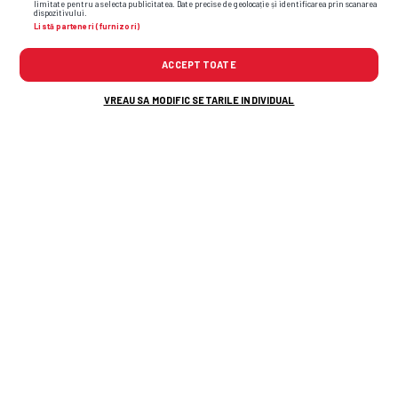
limitate pentru a selecta publicitatea. Date precise de geolocație și identificarea prin scanarea
dispozitivului.
Listă parteneri (furnizori)
liga 3
psd
pnl
crișul chișineu criș
ACCEPT TOATE
VREAU SA MODIFIC SETARILE INDIVIDUAL