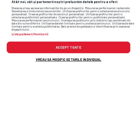
Atât noi, cât și partenerii noștri prelucrăm datele pentru a oferi:
SG! A prins un voleu superb
Stocarea și/sau accesarea informațiilor de pe un dispozitiv. Măsurarea performanței reclamelor.
Dezvoltarea și îmbunătățirea serviciilor. Utilizarea profilurilor pentru selectarea conținutului
personalizat. Crearea profilurilor de conținut personalizat. Utilizarea profilurilor pentru
selectarea publicității personalizate. Crearea profilurilor pentru publicitate personalizată.
Măsurarea performanței conținutului. Înțelegerea publicului prin statistici sau combinații de
date din surse diferite. Utilizarea datelor limitate pentru a selecta conținutul. Utilizarea de date
limitate pentru a selecta publicitatea. Date precise de geolocație și identificarea prin scanarea
dispozitivului.
Listă parteneri (furnizori)
Cine-l
mai recunoaște? Cum a apărut
fostul lider ATP pe străzile din Los
ACCEPT TOATE
Angeles
VREAU SA MODIFIC SETARILE INDIVIDUAL
Dinamo
s-a
impus la scor cu Voluntari,
dar un om din atac
n-a
primit notă de
trecere: „Absent” » Cine a luat 3
Alte știri din fotbal