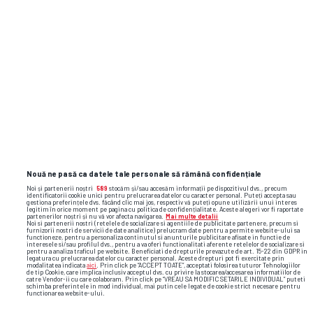
Nouă ne pasă ca datele tale personale să rămână confidențiale
Noi și partenerii noștri
589
stocăm și/sau accesăm informații pe dispozitivul dvs., precum
identificatorii cookie unici pentru prelucrarea datelor cu caracter personal. Puteți accepta sau
gestiona preferințele dvs. făcând clic mai jos, respectiv vă puteți opune utilizării unui interes
legitim în orice moment pe pagina cu politica de confidențialitate. Aceste alegeri vor fi raportate
partenerilor noștri și nu vă vor afecta navigarea.
Mai multe detalii
Noi si partenerii nostri (retelele de socializare si agentiile de publicitate partenere, precum si
furnizorii nostri de servicii de date analitice) prelucram date pentru a permite website-ului sa
functioneze, pentru a personaliza continutul si anunturile publicitare afisate in functie de
interesele si/sau profilul dvs., pentru a va oferi functionalitati aferente retelelor de socializare si
pentru a analiza traficul pe website. Beneficiati de drepturile prevazute de art. 15-22 din GDPR in
legatura cu prelucrarea datelor cu caracter personal. Aceste drepturi pot fi exercitate prin
modalitatea indicata
aici
. Prin click pe “ACCEPT TOATE”, acceptati folosirea tuturor Tehnologiilor
de tip Cookie, care implica inclusiv acceptul dvs. cu privire la stocarea/accesarea informatiilor de
catre Vendor-ii cu care colaboram. Prin click pe “VREAU SA MODIFIC SETARILE INDIVIDUAL” puteti
schimba preferintele in mod individual, mai putin cele legate de cookie strict necesare pentru
functionarea website-ului.