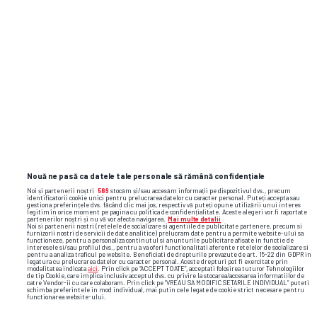
Nouă ne pasă ca datele tale personale să rămână confidențiale
Noi și partenerii noștri
589
stocăm și/sau accesăm informații pe dispozitivul dvs., precum
identificatorii cookie unici pentru prelucrarea datelor cu caracter personal. Puteți accepta sau
gestiona preferințele dvs. făcând clic mai jos, respectiv vă puteți opune utilizării unui interes
legitim în orice moment pe pagina cu politica de confidențialitate. Aceste alegeri vor fi raportate
partenerilor noștri și nu vă vor afecta navigarea.
Mai multe detalii
Noi si partenerii nostri (retelele de socializare si agentiile de publicitate partenere, precum si
furnizorii nostri de servicii de date analitice) prelucram date pentru a permite website-ului sa
functioneze, pentru a personaliza continutul si anunturile publicitare afisate in functie de
interesele si/sau profilul dvs., pentru a va oferi functionalitati aferente retelelor de socializare si
pentru a analiza traficul pe website. Beneficiati de drepturile prevazute de art. 15-22 din GDPR in
legatura cu prelucrarea datelor cu caracter personal. Aceste drepturi pot fi exercitate prin
modalitatea indicata
aici
. Prin click pe “ACCEPT TOATE”, acceptati folosirea tuturor Tehnologiilor
de tip Cookie, care implica inclusiv acceptul dvs. cu privire la stocarea/accesarea informatiilor de
catre Vendor-ii cu care colaboram. Prin click pe “VREAU SA MODIFIC SETARILE INDIVIDUAL” puteti
schimba preferintele in mod individual, mai putin cele legate de cookie strict necesare pentru
functionarea website-ului.