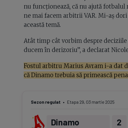
nu funcționează, că nu ajută fotbalul
ne mai facem arbitrii VAR. Mi-aș dori 
această temă.
Atât timp cât vorbim despre deciziile 
ducem în derizoriu”, a declarat Nicoles
Fostul arbitru Marius Avram i-a dat d
că Dinamo trebuia să primească penal
Sezon regulat
Etapa
29
,
03 martie 2025
Dinamo
2