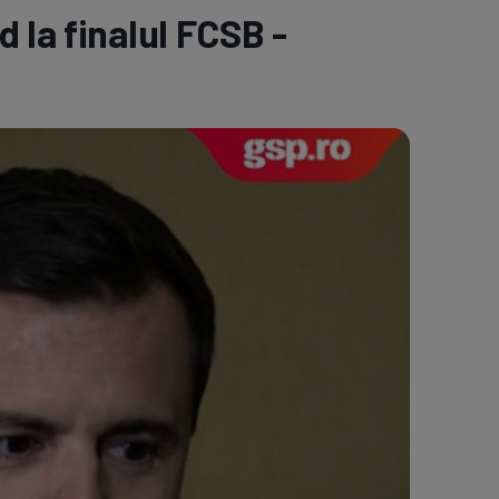
 la finalul FCSB -
e A
Meciuri
Clasament