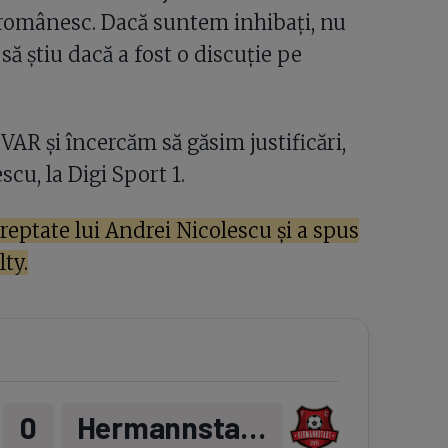
 românesc. Dacă suntem inhibați, nu
să știu dacă a fost o discuție pe
VAR și încercăm să găsim justificări,
cu, la Digi Sport 1.
reptate lui Andrei Nicolescu și a spus
ty.
0
Hermannstadt