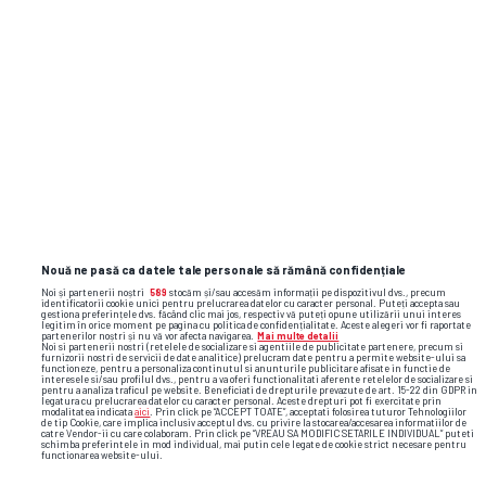
Nouă ne pasă ca datele tale personale să rămână confidențiale
Noi și partenerii noștri
589
stocăm și/sau accesăm informații pe dispozitivul dvs., precum
identificatorii cookie unici pentru prelucrarea datelor cu caracter personal. Puteți accepta sau
gestiona preferințele dvs. făcând clic mai jos, respectiv vă puteți opune utilizării unui interes
legitim în orice moment pe pagina cu politica de confidențialitate. Aceste alegeri vor fi raportate
partenerilor noștri și nu vă vor afecta navigarea.
Mai multe detalii
Noi si partenerii nostri (retelele de socializare si agentiile de publicitate partenere, precum si
furnizorii nostri de servicii de date analitice) prelucram date pentru a permite website-ului sa
functioneze, pentru a personaliza continutul si anunturile publicitare afisate in functie de
interesele si/sau profilul dvs., pentru a va oferi functionalitati aferente retelelor de socializare si
pentru a analiza traficul pe website. Beneficiati de drepturile prevazute de art. 15-22 din GDPR in
legatura cu prelucrarea datelor cu caracter personal. Aceste drepturi pot fi exercitate prin
modalitatea indicata
aici
. Prin click pe “ACCEPT TOATE”, acceptati folosirea tuturor Tehnologiilor
de tip Cookie, care implica inclusiv acceptul dvs. cu privire la stocarea/accesarea informatiilor de
catre Vendor-ii cu care colaboram. Prin click pe “VREAU SA MODIFIC SETARILE INDIVIDUAL” puteti
schimba preferintele in mod individual, mai putin cele legate de cookie strict necesare pentru
functionarea website-ului.