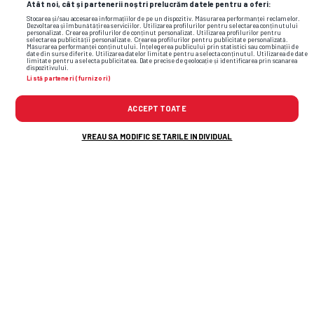
Atât noi, cât și partenerii noștri prelucrăm datele pentru a oferi:
și faze video din sport
Stocarea și/sau accesarea informațiilor de pe un dispozitiv. Măsurarea performanței reclamelor.
Dezvoltarea și îmbunătățirea serviciilor. Utilizarea profilurilor pentru selectarea conținutului
personalizat. Crearea profilurilor de conținut personalizat. Utilizarea profilurilor pentru
selectarea publicității personalizate. Crearea profilurilor pentru publicitate personalizată.
Măsurarea performanței conținutului. Înțelegerea publicului prin statistici sau combinații de
date din surse diferite. Utilizarea datelor limitate pentru a selecta conținutul. Utilizarea de date
limitate pentru a selecta publicitatea. Date precise de geolocație și identificarea prin scanarea
dispozitivului.
Listă parteneri (furnizori)
ACCEPT TOATE
VREAU SA MODIFIC SETARILE INDIVIDUAL