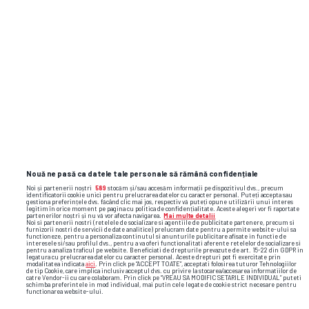
Se cutremură pământul în Gruia! Pe
lângă antrenor, Ioan Varga a dat afară
și 3 jucători de la CFR Cluj + Cine
conduce acum echipa
Știri din fotbal internațional
Nouă ne pasă ca datele tale personale să rămână confidențiale
Noi și partenerii noștri
589
stocăm și/sau accesăm informații pe dispozitivul dvs., precum
identificatorii cookie unici pentru prelucrarea datelor cu caracter personal. Puteți accepta sau
gestiona preferințele dvs. făcând clic mai jos, respectiv vă puteți opune utilizării unui interes
legitim în orice moment pe pagina cu politica de confidențialitate. Aceste alegeri vor fi raportate
partenerilor noștri și nu vă vor afecta navigarea.
Mai multe detalii
Noi si partenerii nostri (retelele de socializare si agentiile de publicitate partenere, precum si
furnizorii nostri de servicii de date analitice) prelucram date pentru a permite website-ului sa
functioneze, pentru a personaliza continutul si anunturile publicitare afisate in functie de
interesele si/sau profilul dvs., pentru a va oferi functionalitati aferente retelelor de socializare si
pentru a analiza traficul pe website. Beneficiati de drepturile prevazute de art. 15-22 din GDPR in
legatura cu prelucrarea datelor cu caracter personal. Aceste drepturi pot fi exercitate prin
modalitatea indicata
aici
. Prin click pe “ACCEPT TOATE”, acceptati folosirea tuturor Tehnologiilor
de tip Cookie, care implica inclusiv acceptul dvs. cu privire la stocarea/accesarea informatiilor de
catre Vendor-ii cu care colaboram. Prin click pe “VREAU SA MODIFIC SETARILE INDIVIDUAL” puteti
schimba preferintele in mod individual, mai putin cele legate de cookie strict necesare pentru
functionarea website-ului.