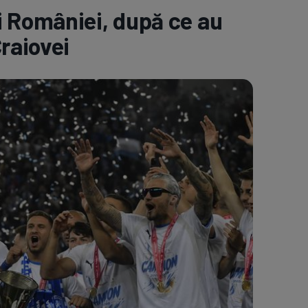
i României, după ce au
e A
Meciuri
Clasament
raiovei