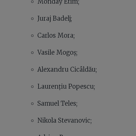
Monday Etim;
Juraj Badelj;
Carlos Mora;
Vasile Mogoș;
Alexandru Cicâldău;
Laurențiu Popescu;
Samuel Teles;
Nikola Stevanovic;