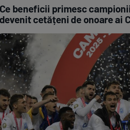
Ce beneficii primesc campioni
Seri
Echipe
devenit cetățeni de onoare ai C
Program TV