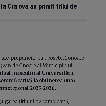
la Craiova au primit titlul de
dare, propunem, cu deosebită onoare
tățean de Onoare al Municipiului
tbal masculin al Universității
 semnificativă la obținerea unor
ompetițional 2025-2026.
âştigarea titlului de campioană,