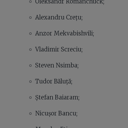
Oleksandr Romanchuck;
Alexandru Crețu;
Anzor Mekvabishvili;
Vladimir Screciu;
Steven Nsimba;
Tudor Băluță;
Ștefan Baiaram;
Nicușor Bancu;