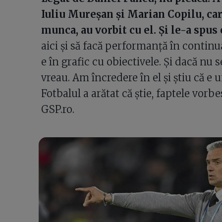
Iuliu Mureșan și Marian Copilu, care
munca, au vorbit cu el. Și le-a spus
aici și să facă performanță în continu
e în grafic cu obiectivele. Și dacă nu s
vreau. Am încredere în el și știu că e 
Fotbalul a arătat că știe, faptele vorb
GSP.ro.