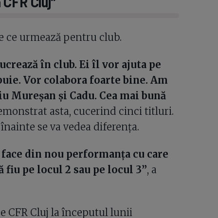
 CFR Cluj”
re ce urmează pentru club.
crează în club. Ei îl vor ajuta pe
ebuie. Vor colabora foarte bine. Am
uliu Mureșan și Cadu. Cea mai bună
monstrat asta, cucerind cinci titluri.
 înainte se va vedea diferența.
a face din nou performanța cu care
fiu pe locul 2 sau pe locul 3”
, a
e CFR Cluj la începutul lunii