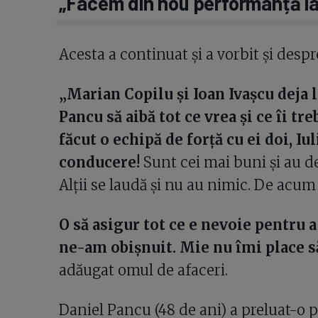
„Facem din nou performanță la
Acesta a continuat și a vorbit și desp
„Marian Copilu și Ioan Ivașcu deja lu
Pancu să aibă tot ce vrea și ce îi tr
făcut o echipă de forță cu ei doi, I
conducere!
Sunt cei mai buni și au de
Alții se laudă și nu au nimic. De acum
O să asigur tot ce e nevoie pentru 
ne-am obișnuit. Mie nu îmi place să 
adăugat omul de afaceri.
Daniel Pancu (48 de ani) a preluat-o p