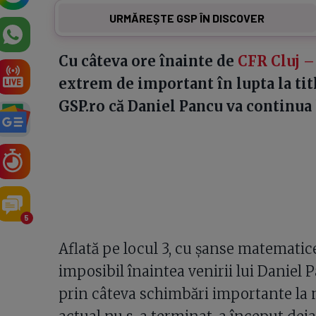
URMĂREȘTE GSP ÎN DISCOVER
Cu câteva ore înainte de
CFR Cluj –
extrem de important în lupta la tit
GSP.ro că Daniel Pancu va continua l
5
Aflată pe locul 3, cu șanse matematice
imposibil înaintea venirii lui Daniel 
prin câteva schimbări importante la n