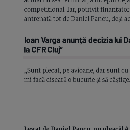
actual nu s-a terminat, a început deja
competițional. Iar, potrivit finanțator
antrenată tot de Daniel Pancu, deși ac
Ioan Varga anunță decizia lui D
la CFR Cluj”
„Sunt plecat, pe avioane, dar sunt cu 
mi facă diseară o bucurie și să câștige
Legat de Daniel Pancu, nu pleacă! A 