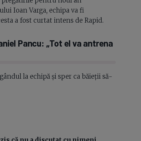
 pregătirile pentru noul an
ului Ioan Varga, echipa va fi
esta a fost curtat intens de Rapid.
aniel Pancu: „Tot el va antrena
gândul la echipă și sper ca băieții să-
.
zis că nu a discutat cu nimeni.