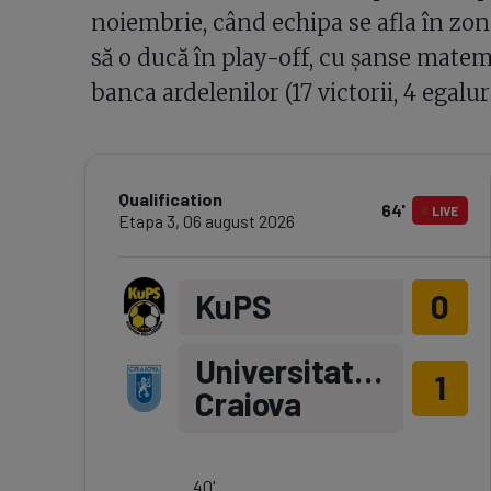
noiembrie, când echipa se afla în zona
să o ducă în play-off, cu șanse matema
banca ardelenilor (17 victorii, 4 egaluri
Qualification
64
'
LIVE
Etapa
3
,
06 august 2026
KuPS
0
Universitatea
1
Craiova
40
'