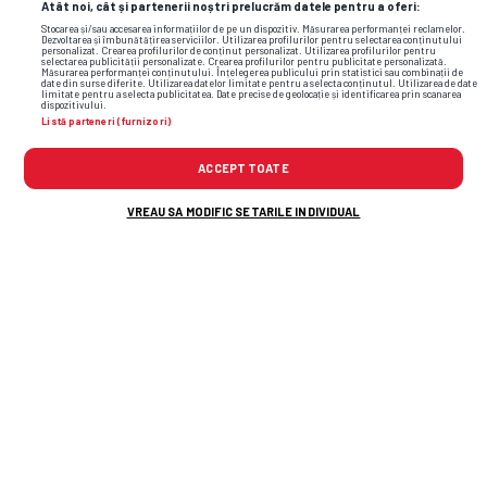
Atât noi, cât și partenerii noștri prelucrăm datele pentru a oferi:
Stocarea și/sau accesarea informațiilor de pe un dispozitiv. Măsurarea performanței reclamelor.
Dezvoltarea și îmbunătățirea serviciilor. Utilizarea profilurilor pentru selectarea conținutului
personalizat. Crearea profilurilor de conținut personalizat. Utilizarea profilurilor pentru
selectarea publicității personalizate. Crearea profilurilor pentru publicitate personalizată.
Măsurarea performanței conținutului. Înțelegerea publicului prin statistici sau combinații de
date din surse diferite. Utilizarea datelor limitate pentru a selecta conținutul. Utilizarea de date
superliga
cfr cluj
ioan varga
limitate pentru a selecta publicitatea. Date precise de geolocație și identificarea prin scanarea
dispozitivului.
Listă parteneri (furnizori)
ACCEPT TOATE
VREAU SA MODIFIC SETARILE INDIVIDUAL