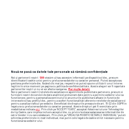
Nouă ne pasă ca datele tale personale să rămână confidențiale
Noi și partenerii noștri
589
stocăm și/sau accesăm informații pe dispozitivul dvs., precum
identificatorii cookie unici pentru prelucrarea datelor cu caracter personal. Puteți accepta sau
gestiona preferințele dvs. făcând clic mai jos, respectiv vă puteți opune utilizării unui interes
legitim în orice moment pe pagina cu politica de confidențialitate. Aceste alegeri vor fi raportate
partenerilor noștri și nu vă vor afecta navigarea.
Mai multe detalii
Noi si partenerii nostri (retelele de socializare si agentiile de publicitate partenere, precum si
furnizorii nostri de servicii de date analitice) prelucram date pentru a permite website-ului sa
functioneze, pentru a personaliza continutul si anunturile publicitare afisate in functie de
interesele si/sau profilul dvs., pentru a va oferi functionalitati aferente retelelor de socializare si
pentru a analiza traficul pe website. Beneficiati de drepturile prevazute de art. 15-22 din GDPR in
legatura cu prelucrarea datelor cu caracter personal. Aceste drepturi pot fi exercitate prin
modalitatea indicata
aici
. Prin click pe “ACCEPT TOATE”, acceptati folosirea tuturor Tehnologiilor
de tip Cookie, care implica inclusiv acceptul dvs. cu privire la stocarea/accesarea informatiilor de
catre Vendor-ii cu care colaboram. Prin click pe “VREAU SA MODIFIC SETARILE INDIVIDUAL” puteti
schimba preferintele in mod individual, mai putin cele legate de cookie strict necesare pentru
functionarea website-ului.