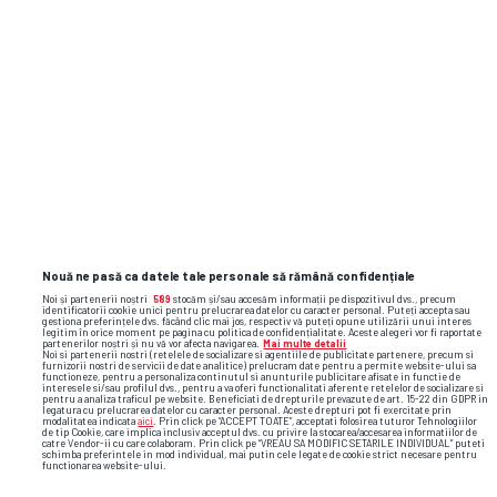
Nouă ne pasă ca datele tale personale să rămână confidențiale
Noi și partenerii noștri
589
stocăm și/sau accesăm informații pe dispozitivul dvs., precum
identificatorii cookie unici pentru prelucrarea datelor cu caracter personal. Puteți accepta sau
gestiona preferințele dvs. făcând clic mai jos, respectiv vă puteți opune utilizării unui interes
legitim în orice moment pe pagina cu politica de confidențialitate. Aceste alegeri vor fi raportate
partenerilor noștri și nu vă vor afecta navigarea.
Mai multe detalii
Noi si partenerii nostri (retelele de socializare si agentiile de publicitate partenere, precum si
furnizorii nostri de servicii de date analitice) prelucram date pentru a permite website-ului sa
functioneze, pentru a personaliza continutul si anunturile publicitare afisate in functie de
interesele si/sau profilul dvs., pentru a va oferi functionalitati aferente retelelor de socializare si
pentru a analiza traficul pe website. Beneficiati de drepturile prevazute de art. 15-22 din GDPR in
legatura cu prelucrarea datelor cu caracter personal. Aceste drepturi pot fi exercitate prin
modalitatea indicata
aici
. Prin click pe “ACCEPT TOATE”, acceptati folosirea tuturor Tehnologiilor
de tip Cookie, care implica inclusiv acceptul dvs. cu privire la stocarea/accesarea informatiilor de
catre Vendor-ii cu care colaboram. Prin click pe “VREAU SA MODIFIC SETARILE INDIVIDUAL” puteti
schimba preferintele in mod individual, mai putin cele legate de cookie strict necesare pentru
functionarea website-ului.