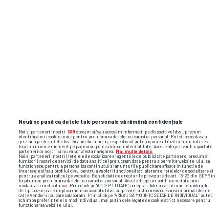
Nouă ne pasă ca datele tale personale să rămână confidențiale
Noi și partenerii noștri
589
stocăm și/sau accesăm informații pe dispozitivul dvs., precum
identificatorii cookie unici pentru prelucrarea datelor cu caracter personal. Puteți accepta sau
gestiona preferințele dvs. făcând clic mai jos, respectiv vă puteți opune utilizării unui interes
TOP ȘTIRI
ȘTIRI SPORT
legitim în orice moment pe pagina cu politica de confidențialitate. Aceste alegeri vor fi raportate
partenerilor noștri și nu vă vor afecta navigarea.
Mai multe detalii
Noi si partenerii nostri (retelele de socializare si agentiile de publicitate partenere, precum si
furnizorii nostri de servicii de date analitice) prelucram date pentru a permite website-ului sa
functioneze, pentru a personaliza continutul si anunturile publicitare afisate in functie de
interesele si/sau profilul dvs., pentru a va oferi functionalitati aferente retelelor de socializare si
pentru a analiza traficul pe website. Beneficiati de drepturile prevazute de art. 15-22 din GDPR in
legatura cu prelucrarea datelor cu caracter personal. Aceste drepturi pot fi exercitate prin
modalitatea indicata
aici
. Prin click pe “ACCEPT TOATE”, acceptati folosirea tuturor Tehnologiilor
de tip Cookie, care implica inclusiv acceptul dvs. cu privire la stocarea/accesarea informatiilor de
catre Vendor-ii cu care colaboram. Prin click pe “VREAU SA MODIFIC SETARILE INDIVIDUAL” puteti
schimba preferintele in mod individual, mai putin cele legate de cookie strict necesare pentru
functionarea website-ului.