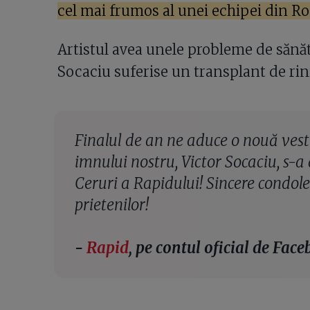
cel mai frumos al unei echipei din R
Artistul avea unele probleme de sănăta
Socaciu suferise un transplant de rin
Finalul de an ne aduce o nouă veste
imnului nostru, Victor Socaciu, s-a 
Ceruri a Rapidului! Sincere condole
prietenilor!
-
Rapid
, pe contul oficial de Fac