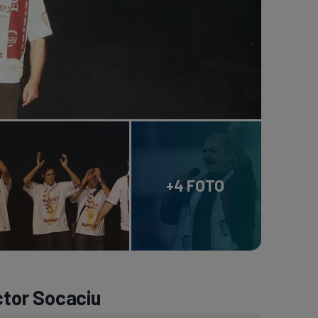
+4 FOTO
ictor Socaciu