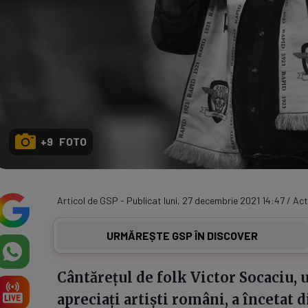
+9 FOTO
Articol de GSP - Publicat luni, 27 decembrie 2021 14:47 / Act
URMĂREȘTE GSP ÎN DISCOVER
Cântărețul de folk Victor Socaciu, 
apreciați artiști români, a încetat d