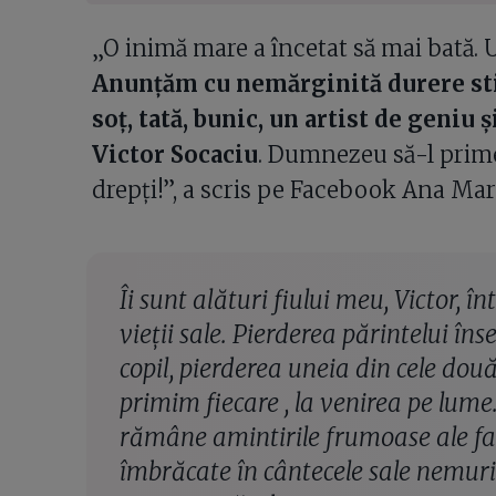
„O inimă mare a încetat să mai bată. Un
Anunțăm cu nemărginită durere stin
soț, tată, bunic, un artist de geniu
Victor Socaciu
. Dumnezeu să-l prime
drepţi!”, a scris pe Facebook Ana Mari
Îi sunt alături fiului meu, Victor, 
vieții sale. Pierderea părintelui î
copil, pierderea uneia din cele două 
primim fiecare , la venirea pe lume.
rămâne amintirile frumoase ale fam
îmbrăcate în cântecele sale nemuri