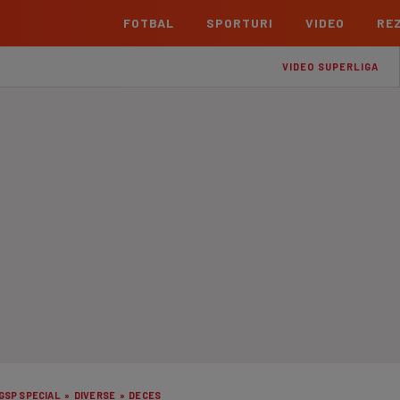
FOTBAL
SPORTURI
VIDEO
REZ
România
Interna
VIDEO SUPERLIGA
Superliga
Cham
Echipe
Meciuri
Clasament
Echipe
Liga 2
Euro
Echipe
Meciuri
Clasament
Echipe
Cupa României Betano
Con
Echipe
Meciuri
Echi
La L
TOATE ȘTIRILE
Echipe
Prem
Echipe
Bund
Echipe
GSP SPECIAL
»
DIVERSE
»
DECES