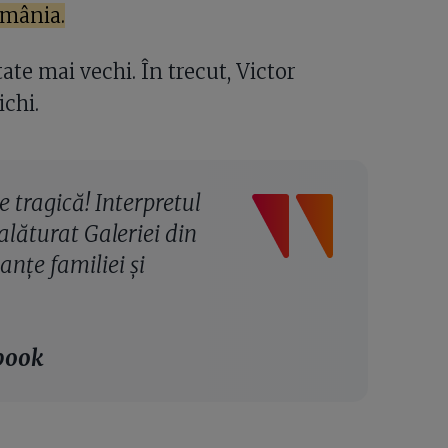
omânia.
te mai vechi. În trecut, Victor
ichi.
 tragică! Interpretul
alăturat Galeriei din
anțe familiei și
ebook