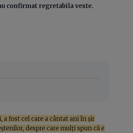
i au confirmat regretabila veste.
 a fost cel care a cântat ani în șir
ștenilor, despre care mulți spun că e