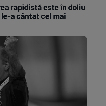
ea rapidistă este în doliu
e A
Meciuri
Clasament
le-a cântat cel mai