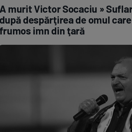
A murit Victor Socaciu » Suflar
Seri
Echipe
după despărţirea de omul care 
frumos imn din ţară
Program TV