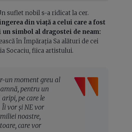
 suflet nobil s-a ridicat la cer.
gerea din viață a celui care a fost
 și un simbol al dragostei de neam:
ască în Împărația Sa alături de cei
a Socaciu, fiica artistului.
într-un moment greu al
nseamnă, pentru un
aripi, pe care le
 Îi vor și NE vor
iliei noastre,
toare, care vor