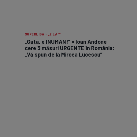
SUPERLIGA · „2 LA 1”
„Gata, e INUMAN!” » Ioan Andone
cere 3 măsuri URGENTE în România:
„Vă spun de la Mircea Lucescu”