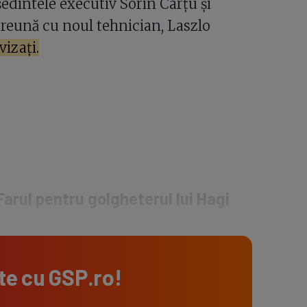
eședintele executiv Sorin Cârțu și
preună cu noul tehnician, Laszlo
vizați.
arul pentru golgheterul lui Hagi
te cu
GSP.ro
!