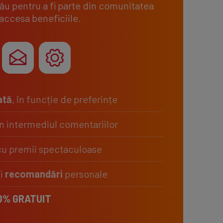
tău pentru a fi parte din comunitatea
 accesa beneficiile.
ată
, în funcție de preferințe
n intermediul comentariilor
u premii spectaculoase
i
recomandări
personale
0% GRATUIT