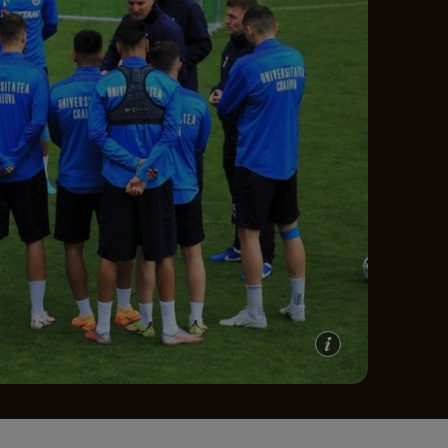
e A
Meciuri
Clasament