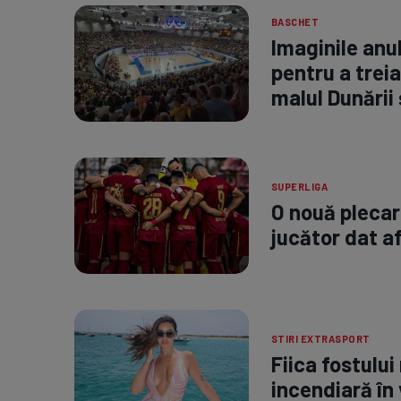
BASCHET
Imaginile anu
pentru a treia
malul Dunării 
SUPERLIGA
O nouă plecare
jucător dat a
STIRI EXTRASPORT
Fiica fostului
incendiară în 