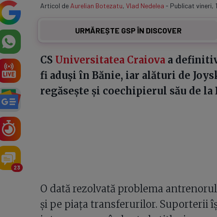
Articol de
Aurelian Botezatu
,
Vlad Nedelea
- Publicat vineri, 
URMĂREȘTE GSP ÎN DISCOVER
CS
Universitatea Craiova
a definitiv
fi aduși în Bănie, iar alături de Joy
regăsește și coechipierul său de la B
23
O dată rezolvată problema antrenorul
și pe piața transferurilor. Suporterii î