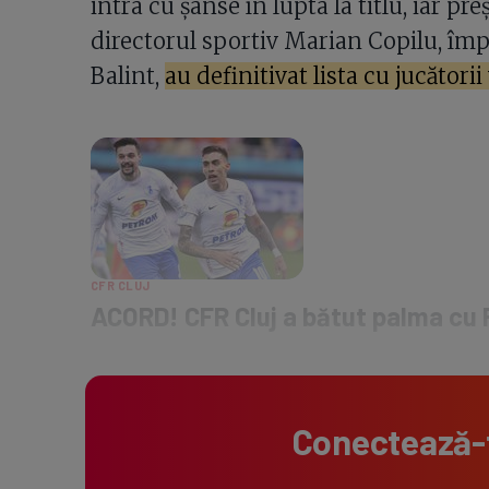
intra cu șanse în lupta la titlu, iar pr
directorul sportiv Marian Copilu, îm
Balint,
au definitivat lista cu jucătorii 
CFR CLUJ
ACORD! CFR Cluj a bătut palma cu F
Conectează-