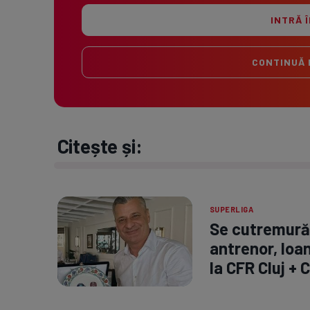
INTRĂ 
CONTINUĂ 
Citește și:
SUPERLIGA
Se cutremură 
antrenor, Ioan
la CFR Cluj +