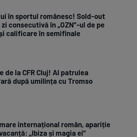
lui în sportul românesc! Sold-out
 zi consecutivă în „OZN”-ul de pe
și calificare în semifinale
 de la CFR Cluj! Al patrulea
fară după umilința cu Tromso
 mare internațional român, apariție
vacanță: „Ibiza și magia ei”