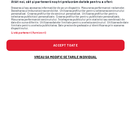
Atât noi, cât și partenerii noștri prelucrăm datele pentru a oferi:
Stocarea și/sau accesarea informațiilor de pe un dispozitiv. Măsurarea performanței reclamelor.
Dezvoltarea și îmbunătățirea serviciilor. Utilizarea profilurilor pentru selectarea conținutului
personalizat. Crearea profilurilor de conținut personalizat. Utilizarea profilurilor pentru
selectarea publicității personalizate. Crearea profilurilor pentru publicitate personalizată.
Măsurarea performanței conținutului. Înțelegerea publicului prin statistici sau combinații de
date din surse diferite. Utilizarea datelor limitate pentru a selecta conținutul. Utilizarea de date
limitate pentru a selecta publicitatea. Date precise de geolocație și identificarea prin scanarea
dispozitivului.
Listă parteneri (furnizori)
ACCEPT TOATE
VREAU SA MODIFIC SETARILE INDIVIDUAL