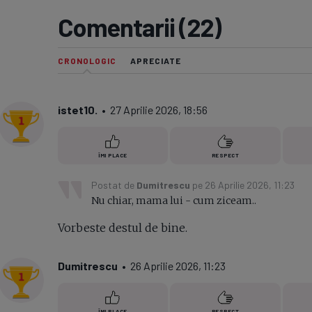
Comentarii (22)
Seri
Echipe
CRONOLOGIC
APRECIATE
istet10.
• 27 Aprilie 2026, 18:56
Program TV
ÎMI PLACE
RESPECT
Postat de
Dumitrescu
pe 26 Aprilie 2026, 11:23
Nu chiar, mama lui - cum ziceam..
Vorbeste destul de bine.
Dumitrescu
• 26 Aprilie 2026, 11:23
ÎMI PLACE
RESPECT