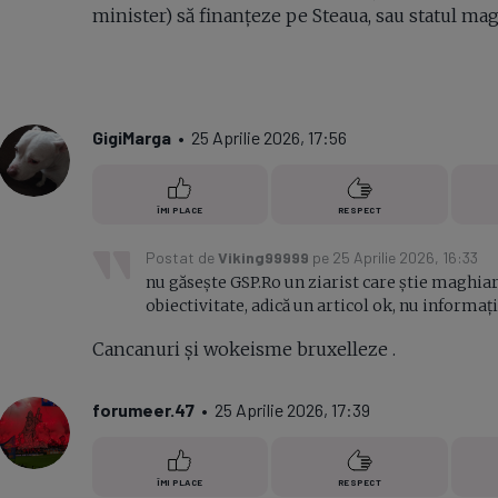
minister) să finanțeze pe Steaua, sau statul ma
GigiMarga
• 25 Aprilie 2026, 17:56
ÎMI PLACE
RESPECT
Postat de
Viking99999
pe 25 Aprilie 2026, 16:33
nu găsește GSP.Ro un ziarist care știe maghiara
obiectivitate, adică un articol ok, nu informați
Cancanuri și wokeisme bruxelleze .
forumeer.47
• 25 Aprilie 2026, 17:39
ÎMI PLACE
RESPECT