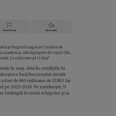
RAPORTEAZĂ
RĂSPUNDE
 alta pt bugetul ungariei 1 milion de
ța academia, adică grupele de copiii U14 ,
 unde 2,4 milioane pt U Cluj?
ămân în oraș. Asta în condițiile în
 (deoarece încă Bucureștiul decide
) a fost de 865 milioane de EURO. Iar
ul pe 2025-2026. Pe românește, U
se întâmplă la restul echipelor și la