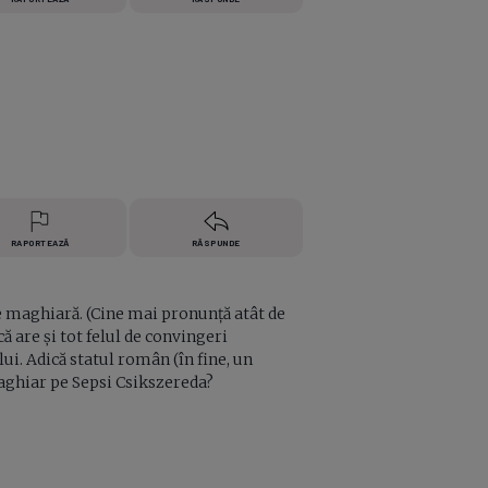
RAPORTEAZĂ
RĂSPUNDE
e maghiară. (Cine mai pronunță atât de
ă are și tot felul de convingeri
ui. Adică statul român (în fine, un
maghiar pe Sepsi Csikszereda?