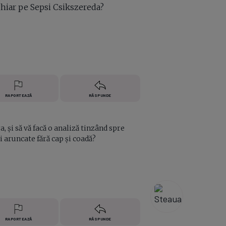
ghiar pe Sepsi Csikszereda?
RAPORTEAZĂ
RĂSPUNDE
, și să vă facă o analiză tinzând spre
i aruncate fără cap și coadă?
RAPORTEAZĂ
RĂSPUNDE