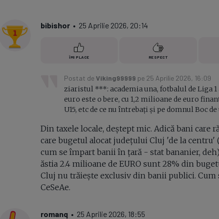
bibishor
• 25 Aprilie 2026, 20:14
ÎMI PLACE
RESPECT
Postat de
Viking99999
pe 25 Aprilie 2026, 16:09
ziaristul ***: academia una, fotbalul de Liga 1
euro este o bere, cu 1,2 milioane de euro finan
U15, etc de ce nu întrebați și pe domnul Boc de
Din taxele locale, deștept mic. Adică bani care r
care bugetul alocat județului Cluj 'de la centru'
cum se împart banii în țară - stat bananier, deh
ăstia 2.4 milioane de EURO sunt 28% din buget
Cluj nu trăiește exclusiv din banii publici. Cum 
CeSeAe.
romanq
• 25 Aprilie 2026, 18:55