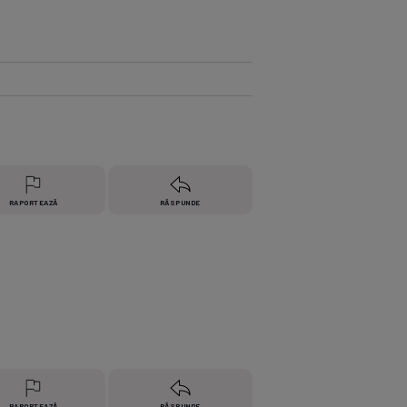
e A
Meciuri
Clasament
RAPORTEAZĂ
RĂSPUNDE
RAPORTEAZĂ
RĂSPUNDE