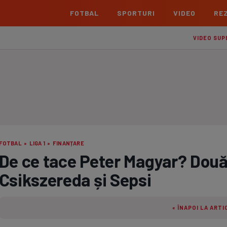
FOTBAL
SPORTURI
VIDEO
REZ
România
Interna
VIDEO SUP
Superliga
Cham
Echipe
Meciuri
Clasament
Echipe
Liga 2
Euro
Echipe
Meciuri
Clasament
Echipe
Cupa României Betano
Con
Echipe
Meciuri
Echi
FOTBAL
»
LIGA 1
»
FINANȚARE
La L
De ce tace Peter Magyar? Două
TOATE ȘTIRILE
Echipe
Csikszereda și Sepsi
Prem
Echipe
« ÎNAPOI LA ARTI
Bund
Echipe