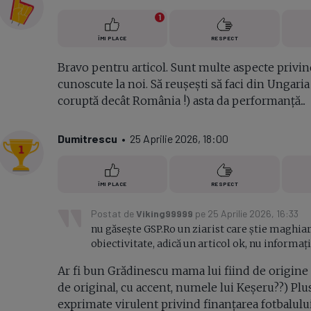
1
ÎMI PLACE
RESPECT
Bravo pentru articol. Sunt multe aspecte privind
cunoscute la noi. Să reușești să faci din Ungari
coruptă decât România !) asta da performanță...
Dumitrescu
• 25 Aprilie 2026, 18:00
ÎMI PLACE
RESPECT
Postat de
Viking99999
pe 25 Aprilie 2026, 16:33
nu găsește GSP.Ro un ziarist care știe maghiara
obiectivitate, adică un articol ok, nu informați
Ar fi bun Grădinescu mama lui fiind de origine
de original, cu accent, numele lui Keșeru??) Plus
exprimate virulent privind finanțarea fotbalului