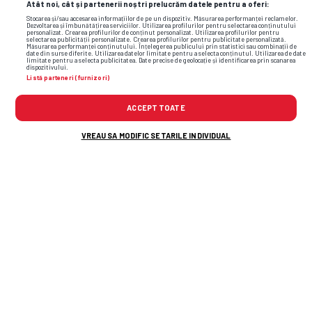
Atât noi, cât și partenerii noștri prelucrăm datele pentru a oferi:
Stocarea și/sau accesarea informațiilor de pe un dispozitiv. Măsurarea performanței reclamelor.
Dezvoltarea și îmbunătățirea serviciilor. Utilizarea profilurilor pentru selectarea conținutului
personalizat. Crearea profilurilor de conținut personalizat. Utilizarea profilurilor pentru
selectarea publicității personalizate. Crearea profilurilor pentru publicitate personalizată.
Măsurarea performanței conținutului. Înțelegerea publicului prin statistici sau combinații de
date din surse diferite. Utilizarea datelor limitate pentru a selecta conținutul. Utilizarea de date
limitate pentru a selecta publicitatea. Date precise de geolocație și identificarea prin scanarea
dispozitivului.
Listă parteneri (furnizori)
ACCEPT TOATE
VREAU SA MODIFIC SETARILE INDIVIDUAL