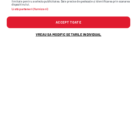
limitate pentru a selecta publicitatea. Date precise de geolocație și identificarea prin scanarea
dispozitivului.
Listă parteneri (furnizori)
ACCEPT TOATE
VREAU SA MODIFIC SETARILE INDIVIDUAL
SUPERLIGA
Interviu deschis cu Florin Răducioiu,
proaspăt desemnat Legendă GSP: „My
God, ce fac eu aici?! Am gestionat
prost acel moment. Total greșit!” +
adevărul despre episodul cu fosta soție,
care îi putea frânge cariera la națională
0