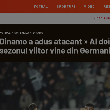
FOTBAL
SPORTURI
VIDEO
REZ
România
Interna
VIDEO SUP
Superliga
Cham
FOTBAL
»
SUPERLIGA
»
DINAMO
Echipe
Meciuri
Clasament
Echipe
Dinamo a adus atacant » Al doi
Liga 2
Euro
sezonul viitor vine din German
Echipe
Meciuri
Clasament
Echipe
Cupa României Betano
Con
Echipe
Meciuri
Echi
La L
TOATE ȘTIRILE
Echipe
Prem
Echipe
Bund
Echipe