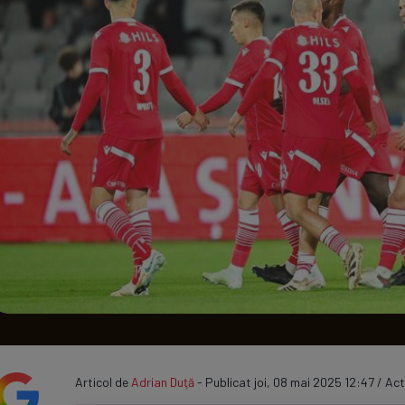
Seri
Echipe
Program TV
Articol de
Adrian Duţă
- Publicat joi, 08 mai 2025 12:47 / Act