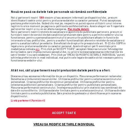
Nouă ne pasă ca datele tale personale să rămână confidențiale
Noi și partenerii noștri
589
stocăm și/sau accesăm informații pe dispozitivul dvs., precum
identificatorii cookie unici pentru prelucrarea datelor cu caracter personal. Puteți accepta sau
gestiona preferințele dvs. făcând clic mai jos, respectiv vă puteți opune utilizării unui interes
legitim în orice moment pe pagina cu politica de confidențialitate. Aceste alegeri vor fi raportate
partenerilor noștri și nu vă vor afecta navigarea.
Mai multe detalii
Noi si partenerii nostri (retelele de socializare si agentiile de publicitate partenere, precum si
furnizorii nostri de servicii de date analitice) prelucram date pentru a permite website-ului sa
functioneze, pentru a personaliza continutul si anunturile publicitare afisate in functie de
interesele si/sau profilul dvs., pentru a va oferi functionalitati aferente retelelor de socializare si
pentru a analiza traficul pe website. Beneficiati de drepturile prevazute de art. 15-22 din GDPR in
legatura cu prelucrarea datelor cu caracter personal. Aceste drepturi pot fi exercitate prin
modalitatea indicata
aici
. Prin click pe “ACCEPT TOATE”, acceptati folosirea tuturor Tehnologiilor
de tip Cookie, care implica inclusiv acceptul dvs. cu privire la stocarea/accesarea informatiilor de
catre Vendor-ii cu care colaboram. Prin click pe “VREAU SA MODIFIC SETARILE INDIVIDUAL” puteti
schimba preferintele in mod individual, mai putin cele legate de cookie strict necesare pentru
functionarea website-ului.
Atât noi, cât și partenerii noștri prelucrăm datele pentru a oferi:
Stocarea și/sau accesarea informațiilor de pe un dispozitiv. Măsurarea performanței reclamelor.
Dezvoltarea și îmbunătățirea serviciilor. Utilizarea profilurilor pentru selectarea conținutului
TOP ȘTIRI
ȘTIRI SPORT
personalizat. Crearea profilurilor de conținut personalizat. Utilizarea profilurilor pentru
selectarea publicității personalizate. Crearea profilurilor pentru publicitate personalizată.
Măsurarea performanței conținutului. Înțelegerea publicului prin statistici sau combinații de
date din surse diferite. Utilizarea datelor limitate pentru a selecta conținutul. Utilizarea de date
limitate pentru a selecta publicitatea. Date precise de geolocație și identificarea prin scanarea
dispozitivului.
Listă parteneri (furnizori)
ACCEPT TOATE
VREAU SA MODIFIC SETARILE INDIVIDUAL