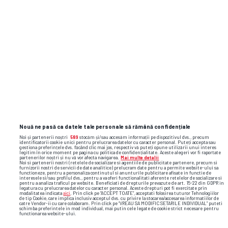
Nouă ne pasă ca datele tale personale să rămână confidențiale
Noi și partenerii noștri
589
stocăm și/sau accesăm informații pe dispozitivul dvs., precum
identificatorii cookie unici pentru prelucrarea datelor cu caracter personal. Puteți accepta sau
gestiona preferințele dvs. făcând clic mai jos, respectiv vă puteți opune utilizării unui interes
legitim în orice moment pe pagina cu politica de confidențialitate. Aceste alegeri vor fi raportate
partenerilor noștri și nu vă vor afecta navigarea.
Mai multe detalii
Noi si partenerii nostri (retelele de socializare si agentiile de publicitate partenere, precum si
furnizorii nostri de servicii de date analitice) prelucram date pentru a permite website-ului sa
functioneze, pentru a personaliza continutul si anunturile publicitare afisate in functie de
interesele si/sau profilul dvs., pentru a va oferi functionalitati aferente retelelor de socializare si
pentru a analiza traficul pe website. Beneficiati de drepturile prevazute de art. 15-22 din GDPR in
legatura cu prelucrarea datelor cu caracter personal. Aceste drepturi pot fi exercitate prin
modalitatea indicata
aici
. Prin click pe “ACCEPT TOATE”, acceptati folosirea tuturor Tehnologiilor
de tip Cookie, care implica inclusiv acceptul dvs. cu privire la stocarea/accesarea informatiilor de
catre Vendor-ii cu care colaboram. Prin click pe “VREAU SA MODIFIC SETARILE INDIVIDUAL” puteti
schimba preferintele in mod individual, mai putin cele legate de cookie strict necesare pentru
functionarea website-ului.