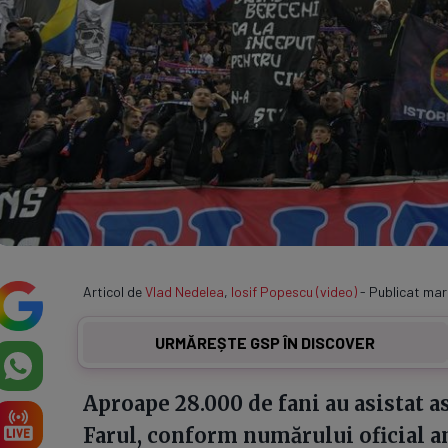
Articol de
Vlad Nedelea
,
Iosif Popescu (video)
- Publicat marti
URMĂREȘTE GSP ÎN DISCOVER
Aproape 28.000 de fani au asistat a
Farul, conform numărului oficial an