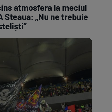
cins atmosfera la meciul
e A
Meciuri
Clasament
A Steaua: „Nu ne trebuie
teliști”