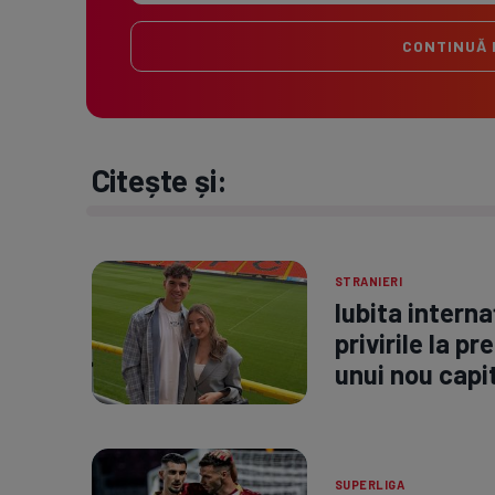
CONTINUĂ 
Citește și:
STRANIERI
Iubita interna
privirile la p
unui nou capit
SUPERLIGA