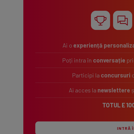
Ai o
experiență personaliz
Poți intra în
conversație
pri
Participi la
concursuri
c
Ai acces la
newslettere
ș
TOTUL E 10
INTRĂ 