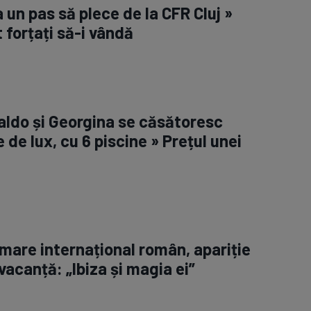
la un pas să plece de la CFR Cluj »
 forțați să-i vândă
aldo și Georgina se căsătoresc
e de lux, cu 6 piscine » Prețul unei
 mare internațional român, apariție
vacanță: „Ibiza și magia ei”