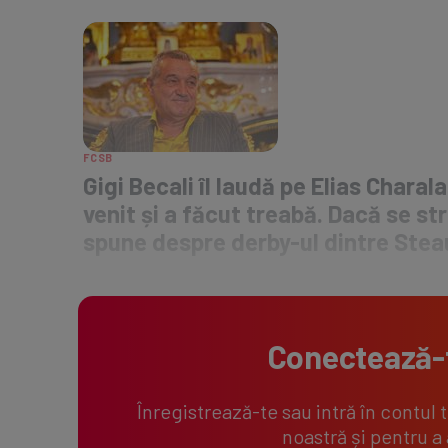
FCSB
Gigi Becali îl laudă pe Elias Charal
venit și a făcut treabă. Dacă se s
spune despre derby-ul dintre Stea
Conectează-
Înregistrează-te sau intră în contul 
noastră și pentru a