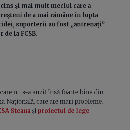
încins și mai mult meciul care a
reșteni de a mai rămâne în lupta
tidei, suporterii au fost „antrenați”
or de la FCSB.
care nu s-a auzit însă foarte bine din
na Națională, care are mari probleme.
CSA Steaua
și
proiectul de lege