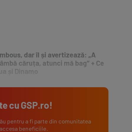
ambous, dar îl și avertizează: „A
trâmbă căruța, atunci mă bag” + Ce
ua și Dinamo
te cu
GSP.ro
!
tău pentru a fi parte din comunitatea
 accesa beneficiile.