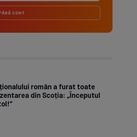
FĂRĂ CONT
ționalului român a furat toate
rezentarea din Scoția: „Începutul
ol!”