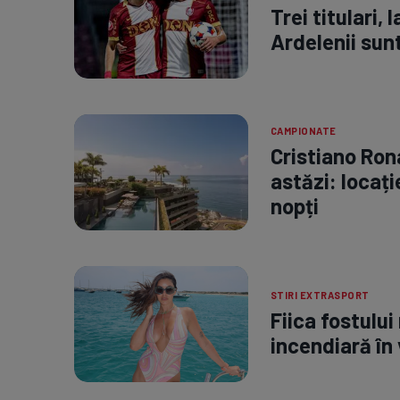
Trei titulari, 
Ardelenii sunt
CAMPIONATE
Cristiano Ron
astăzi: locați
nopți
STIRI EXTRASPORT
Fiica fostului
incendiară în 