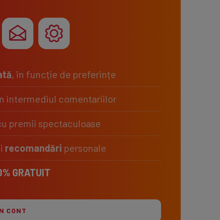
ată
, în funcție de preferințe
n intermediul comentariilor
u premii spectaculoase
i
recomandări
personale
0% GRATUIT
ÎN CONT