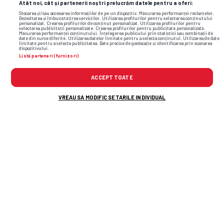
Atât noi, cât și partenerii noștri prelucrăm datele pentru a oferi:
Stocarea și/sau accesarea informațiilor de pe un dispozitiv. Măsurarea performanței reclamelor.
Dezvoltarea și îmbunătățirea serviciilor. Utilizarea profilurilor pentru selectarea conținutului
personalizat. Crearea profilurilor de conținut personalizat. Utilizarea profilurilor pentru
selectarea publicității personalizate. Crearea profilurilor pentru publicitate personalizată.
Măsurarea performanței conținutului. Înțelegerea publicului prin statistici sau combinații de
date din surse diferite. Utilizarea datelor limitate pentru a selecta conținutul. Utilizarea de date
limitate pentru a selecta publicitatea. Date precise de geolocație și identificarea prin scanarea
dispozitivului.
Listă parteneri (furnizori)
ACCEPT TOATE
VREAU SA MODIFIC SETARILE INDIVIDUAL