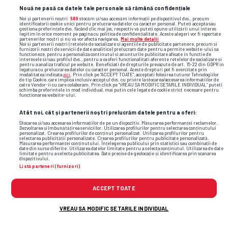
Nouă ne pasă ca datele tale personale să rămână confidențiale
Noi și partenerii noștri
589
stocăm și/sau accesăm informații pe dispozitivul dvs., precum
identificatorii cookie unici pentru prelucrarea datelor cu caracter personal. Puteți accepta sau
gestiona preferințele dvs. făcând clic mai jos, respectiv vă puteți opune utilizării unui interes
legitim în orice moment pe pagina cu politica de confidențialitate. Aceste alegeri vor fi raportate
partenerilor noștri și nu vă vor afecta navigarea.
Mai multe detalii
Noi si partenerii nostri (retelele de socializare si agentiile de publicitate partenere, precum si
furnizorii nostri de servicii de date analitice) prelucram date pentru a permite website-ului sa
functioneze, pentru a personaliza continutul si anunturile publicitare afisate in functie de
interesele si/sau profilul dvs., pentru a va oferi functionalitati aferente retelelor de socializare si
pentru a analiza traficul pe website. Beneficiati de drepturile prevazute de art. 15-22 din GDPR in
legatura cu prelucrarea datelor cu caracter personal. Aceste drepturi pot fi exercitate prin
modalitatea indicata
aici
. Prin click pe “ACCEPT TOATE”, acceptati folosirea tuturor Tehnologiilor
de tip Cookie, care implica inclusiv acceptul dvs. cu privire la stocarea/accesarea informatiilor de
catre Vendor-ii cu care colaboram. Prin click pe “VREAU SA MODIFIC SETARILE INDIVIDUAL” puteti
schimba preferintele in mod individual, mai putin cele legate de cookie strict necesare pentru
functionarea website-ului.
Alte știri din fotbal
Atât noi, cât și partenerii noștri prelucrăm datele pentru a oferi:
Stocarea și/sau accesarea informațiilor de pe un dispozitiv. Măsurarea performanței reclamelor.
Dezvoltarea și îmbunătățirea serviciilor. Utilizarea profilurilor pentru selectarea conținutului
personalizat. Crearea profilurilor de conținut personalizat. Utilizarea profilurilor pentru
selectarea publicității personalizate. Crearea profilurilor pentru publicitate personalizată.
Măsurarea performanței conținutului. Înțelegerea publicului prin statistici sau combinații de
date din surse diferite. Utilizarea datelor limitate pentru a selecta conținutul. Utilizarea de date
limitate pentru a selecta publicitatea. Date precise de geolocație și identificarea prin scanarea
dispozitivului.
Listă parteneri (furnizori)
ACCEPT TOATE
VREAU SA MODIFIC SETARILE INDIVIDUAL