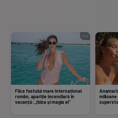
6
Fiica fostului mare internațional
Anamaria
român, apariție incendiară în
milioane 
vacanță: „Ibiza și magia ei”
supersta