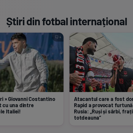
Știri din fotbal internațional
4
ri » Giovanni Costantino
Atacantul care a fost dor
 cu una dintre
Rapid a provocat furtună
e Italiei!
Rusia: „Ruși și sârbi, fraț
totdeauna”