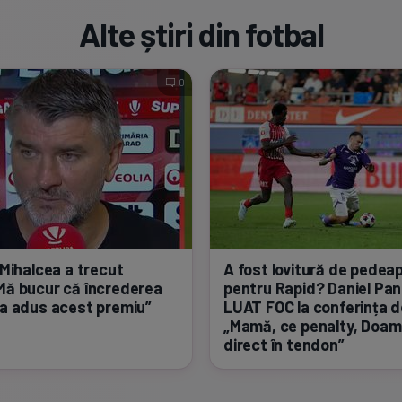
Alte știri din fotbal
0
i Mihalcea a trecut
A fost lovitură de pedea
„Mă bucur că încrederea
pentru Rapid? Daniel Pa
-a
adus acest premiu”
LUAT FOC la conferința d
„Mamă, ce penalty, Doamn
direct în tendon”