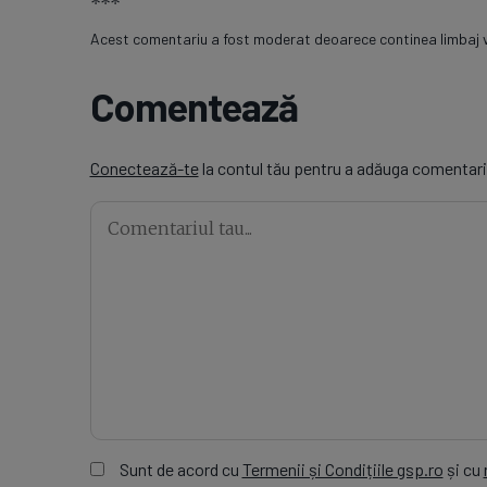
***
Acest comentariu a fost moderat deoarece continea limbaj vu
Comentează
Conectează-te
la contul tău pentru a adăuga comentari
Sunt de acord cu
Termenii și Condițiile gsp.ro
și cu