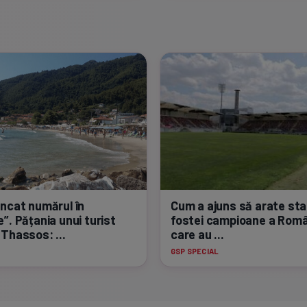
ncat numărul în
Cum a ajuns să arate sta
”. Pățania unui turist
fostei campioane a Român
 Thassos: ...
care au ...
GSP SPECIAL