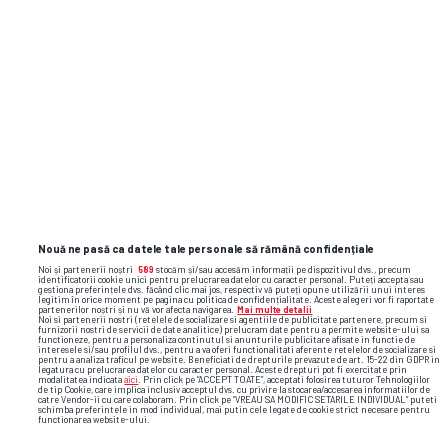
Flash News: cele mai importante reacții
și faze video din sport
Nouă ne pasă ca datele tale personale să rămână confidențiale
Noi și partenerii noștri
589
stocăm și/sau accesăm informații pe dispozitivul dvs., precum
identificatorii cookie unici pentru prelucrarea datelor cu caracter personal. Puteți accepta sau
gestiona preferințele dvs. făcând clic mai jos, respectiv vă puteți opune utilizării unui interes
legitim în orice moment pe pagina cu politica de confidențialitate. Aceste alegeri vor fi raportate
partenerilor noștri și nu vă vor afecta navigarea.
Mai multe detalii
Noi si partenerii nostri (retelele de socializare si agentiile de publicitate partenere, precum si
furnizorii nostri de servicii de date analitice) prelucram date pentru a permite website-ului sa
functioneze, pentru a personaliza continutul si anunturile publicitare afisate in functie de
interesele si/sau profilul dvs., pentru a va oferi functionalitati aferente retelelor de socializare si
pentru a analiza traficul pe website. Beneficiati de drepturile prevazute de art. 15-22 din GDPR in
legatura cu prelucrarea datelor cu caracter personal. Aceste drepturi pot fi exercitate prin
modalitatea indicata
aici
. Prin click pe “ACCEPT TOATE”, acceptati folosirea tuturor Tehnologiilor
de tip Cookie, care implica inclusiv acceptul dvs. cu privire la stocarea/accesarea informatiilor de
catre Vendor-ii cu care colaboram. Prin click pe “VREAU SA MODIFIC SETARILE INDIVIDUAL” puteti
schimba preferintele in mod individual, mai putin cele legate de cookie strict necesare pentru
functionarea website-ului.