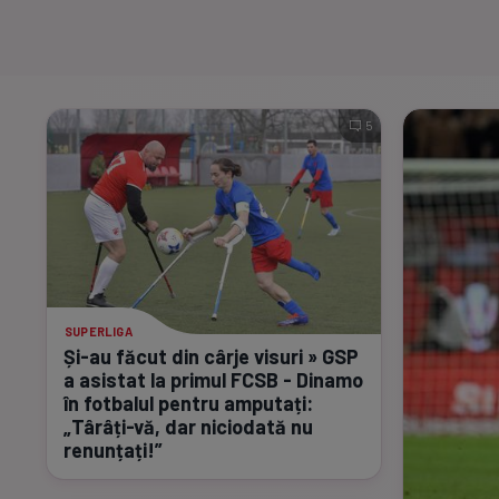
5
SUPERLIGA
Și-au
făcut din cârje visuri » GSP
a asistat la primul FCSB - Dinamo
în fotbalul pentru amputați:
„Târâți-vă,
dar niciodată nu
renunțați!”