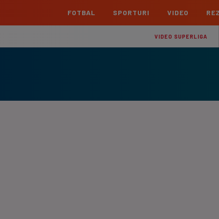
FOTBAL
SPORTURI
VIDEO
REZ
România
Interna
VIDEO SUPERLIGA
Superliga
Cham
Echipe
Meciuri
Clasament
Echipe
Liga 2
Euro
Echipe
Meciuri
Clasament
Echipe
Cupa României Betano
Con
Echipe
Meciuri
Echi
La L
TOATE ȘTIRILE
Echipe
Prem
Echipe
Bund
Echipe