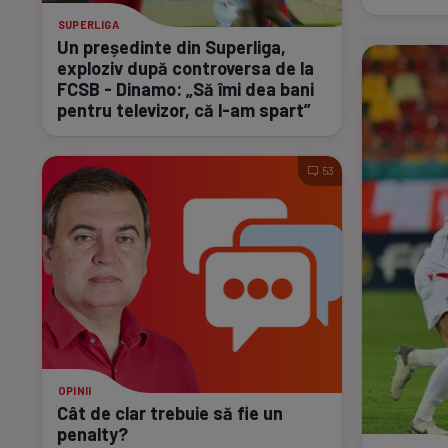
SUPERLIGA
Un președinte din Superliga,
exploziv după controversa de la
FCSB - Dinamo: „Să îmi dea bani
pentru televizor, că
l-am
spart”
53
OPINII
Cât de clar trebuie să fie un
penalty?