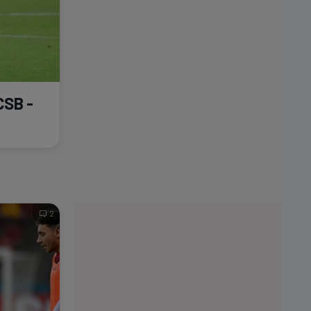
FCSB -
2