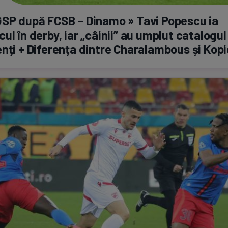
SP după FCSB – Dinamo » Tavi Popescu ia
ul în derby, iar „câinii” au umplut catalogul
nți + Diferența dintre Charalambous și Kopi