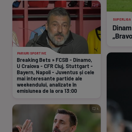
0
SUPERLIGA
Dinam
„Bravo
PARIURI SPORTIVE
Breaking Bets » FCSB - Dinamo,
U Craiova - CFR Cluj, Stuttgart -
Bayern, Napoli - Juventus și cele
mai interesante partide ale
weekendului, analizate în
emisiunea de la ora 13:00
4