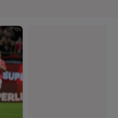
e A
Meciuri
Clasament
5