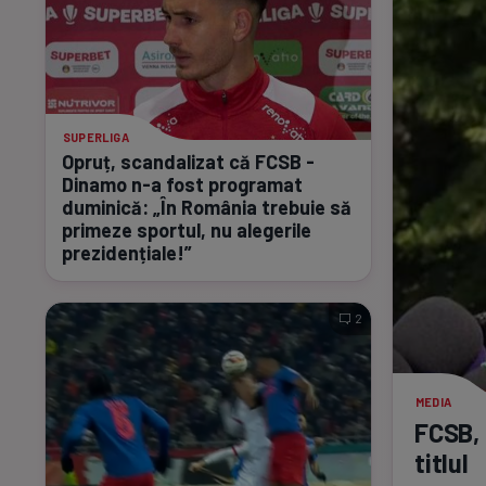
SUPERLIGA
Opruț, scandalizat că FCSB -
Dinamo
n-a
fost programat
duminică: „În România trebuie să
primeze sportul, nu alegerile
prezidențiale!”
2
MEDIA
FCSB,
titlul