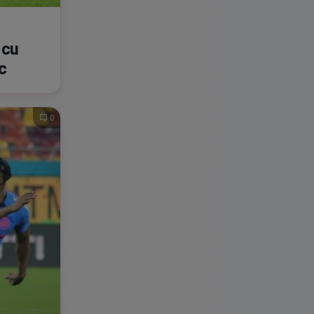
 cu
c
0