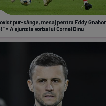
ovist
pur-sânge,
mesaj pentru Eddy Gnahor
!” » A ajuns la vorba lui Cornel Dinu