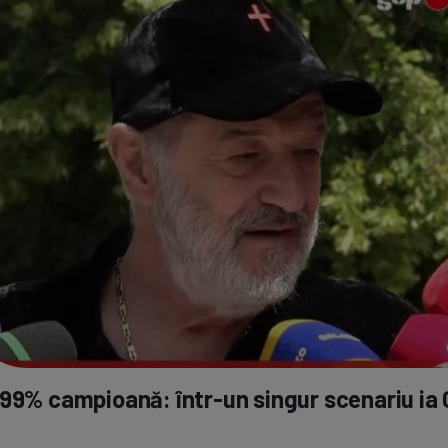
 99% campioană:
într-un
singur scenariu ia