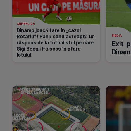
SUPERLIGA
Dinamo joacă tare în „cazul
Rotariu”! Până când așteaptă un
MEDIA
răspuns de la fotbalistul pe care
Exit-p
Gigi Becali
l-a
scos în afara
Dinam
lotului
8