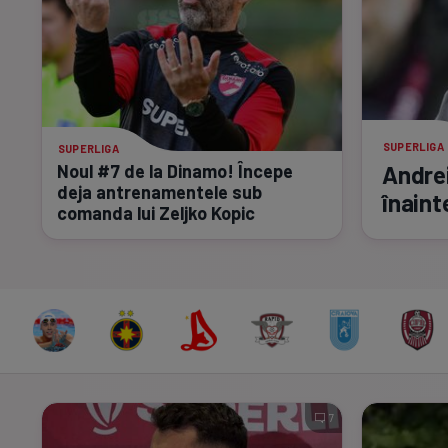
SUPERLIGA
SUPERLIGA
Noul #7 de la Dinamo! Începe
Andrei
deja antrenamentele sub
înaint
comanda lui Zeljko Kopic
7