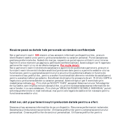
ghiulele legate de picioarele echipei, Cartu si Copil.
Numirea lui laszlo balint ca antrenor este aberanta.
Cum isi poate imagina cineva ca un antrenor demis
de uta ca fiind prost, sa obtina cvreo performanta la
Universitatea Craiova? Laszlo nu are nicio
performanta ca antrenor sau jucator. uta avea numai
jucatori straini si era una dintre cele mai slabe echipe
in atac. unul ca asta obtine performante? haida deh... .
Nouă ne pasă ca datele tale personale să rămână confidențiale
Noi și partenerii noștri
589
stocăm și/sau accesăm informații pe dispozitivul dvs., precum
identificatorii cookie unici pentru prelucrarea datelor cu caracter personal. Puteți accepta sau
gestiona preferințele dvs. făcând clic mai jos, respectiv vă puteți opune utilizării unui interes
legitim în orice moment pe pagina cu politica de confidențialitate. Aceste alegeri vor fi raportate
partenerilor noștri și nu vă vor afecta navigarea.
Mai multe detalii
Noi si partenerii nostri (retelele de socializare si agentiile de publicitate partenere, precum si
furnizorii nostri de servicii de date analitice) prelucram date pentru a permite website-ului sa
functioneze, pentru a personaliza continutul si anunturile publicitare afisate in functie de
interesele si/sau profilul dvs., pentru a va oferi functionalitati aferente retelelor de socializare si
pentru a analiza traficul pe website. Beneficiati de drepturile prevazute de art. 15-22 din GDPR in
legatura cu prelucrarea datelor cu caracter personal. Aceste drepturi pot fi exercitate prin
Comentează
modalitatea indicata
aici
. Prin click pe “ACCEPT TOATE”, acceptati folosirea tuturor Tehnologiilor
de tip Cookie, care implica inclusiv acceptul dvs. cu privire la stocarea/accesarea informatiilor de
catre Vendor-ii cu care colaboram. Prin click pe “VREAU SA MODIFIC SETARILE INDIVIDUAL” puteti
schimba preferintele in mod individual, mai putin cele legate de cookie strict necesare pentru
functionarea website-ului.
Conectează-te
la contul tău pentru a adăuga comentarii.
Atât noi, cât și partenerii noștri prelucrăm datele pentru a oferi:
Stocarea și/sau accesarea informațiilor de pe un dispozitiv. Măsurarea performanței reclamelor.
Dezvoltarea și îmbunătățirea serviciilor. Utilizarea profilurilor pentru selectarea conținutului
personalizat. Crearea profilurilor de conținut personalizat. Utilizarea profilurilor pentru