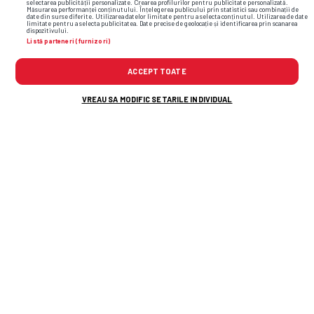
selectarea publicității personalizate. Crearea profilurilor pentru publicitate personalizată.
Măsurarea performanței conținutului. Înțelegerea publicului prin statistici sau combinații de
date din surse diferite. Utilizarea datelor limitate pentru a selecta conținutul. Utilizarea de date
limitate pentru a selecta publicitatea. Date precise de geolocație și identificarea prin scanarea
dispozitivului.
Listă parteneri (furnizori)
ACCEPT TOATE
1500 de caractere rămase
VREAU SA MODIFIC SETARILE INDIVIDUAL
Sunt de acord cu
Termenii și Condițiile gsp.ro
și cu
regulile comunității
.
ADAUGĂ COMENTARIU