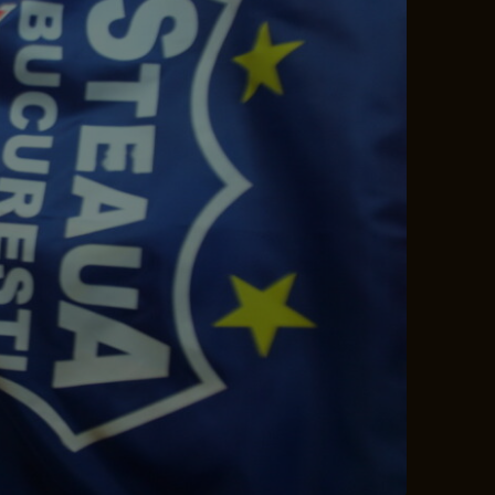
e A
Meciuri
Clasament