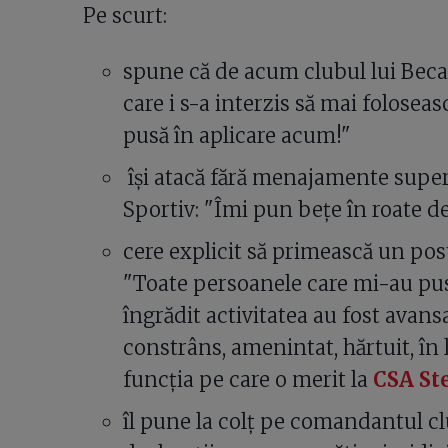
Pe scurt:
spune că de acum clubul lui Becal
care i s-a interzis să mai folosea
pusă în aplicare acum!"
își atacă fără menajamente superi
Sportiv: "Îmi pun beţe în roate de p
cere explicit să primească un pos
"Toate persoanele care mi-au pus 
îngrădit activitatea au fost avansa
constrâns, amenintat, hărtuit, în l
funcția pe care o merit la
CSA St
îl pune la colț pe comandantul clu