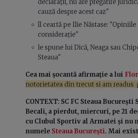
declarații, nu are pregătire juridi
cauză despre acest caz"
îl ceartă pe Ilie Năstase: "Opinii
consideraţie"
le spune lui Dică, Neaga sau Chipc
Steaua"
Cea mai șocantă afirmație a lui
Flo
notorietatea din trecut si am readus
CONTEXT: SC FC Steaua București S
Becali, a pierdut, miercuri, pe 21 d
cu Clubul Sportiv al Armatei şi nu 
numele
Steaua Bucureşti
. Mai exist