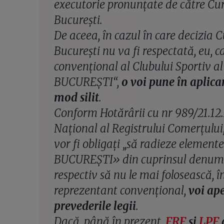
executorie pronunţate de către Cu
Bucureşti.
De aceea, în cazul în care decizia C
Bucureşti nu va fi respectată, eu, c
convenţional al Clubului Sportiv 
BUCUREŞTI“,
o voi pune în aplica
mod silit
.
Conform Hotărârii cu nr 989/21.12.2
Naţional al Registrului Comerţului,
vor fi obligaţi „să radieze elemen
BUCUREŞTI» din cuprinsul denumir
respectiv să nu le mai folosească, în
reprezentant convenţional,
voi ape
prevederile legii
.
Dacă, până în prezent,
FRF
şi
LPF