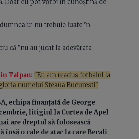
că. Doar eu pot vorbi în cunoștină de
le dumnealui nu trebuie luate în
iu că "nu au jucat la adevărata
rin Talpan
:
"Eu am readus fotbalul la
 gloria numelui Steaua Bucuresti"
A, echipa finanţată de George
ecembrie, litigiul la Curtea de Apel
mai are dreptul să folosească
ă însă o cale de atac la care Becali