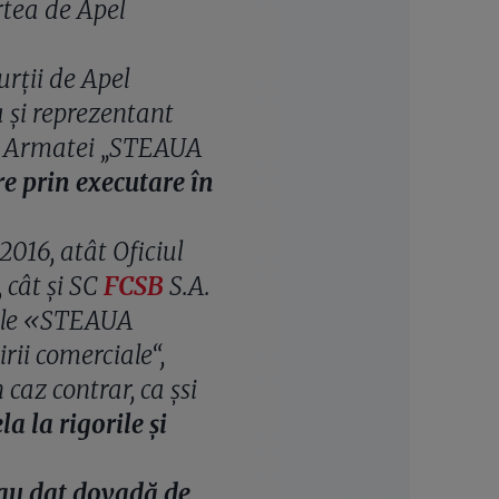
rtea de Apel
urţii de Apel
a şi reprezentant
al Armatei „STEAUA
re prin executare în
016, atât Oficiul
 cât şi SC
FCSB
S.A.
tele «STEAUA
ii comerciale“,
 caz contrar, ca şsi
la la rigorile şi
au dat dovadă de