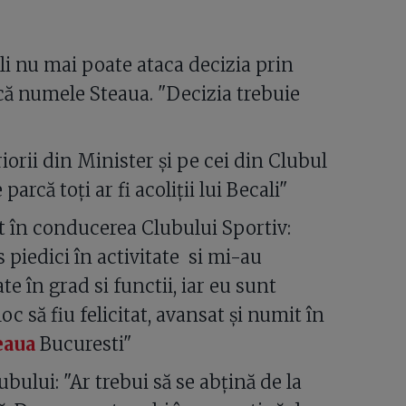
i nu mai poate ataca decizia prin
scă numele Steaua. "Decizia trebuie
orii din Minister și pe cei din Clubul
arcă toţi ar fi acoliţii lui Becali"
t în conducerea Clubului Sportiv:
piedici în activitate si mi-au
te în grad si functii, iar eu sunt
oc să fiu felicitat, avansat și numit în
eaua
Bucuresti"
bului: "Ar trebui să se abțină de la