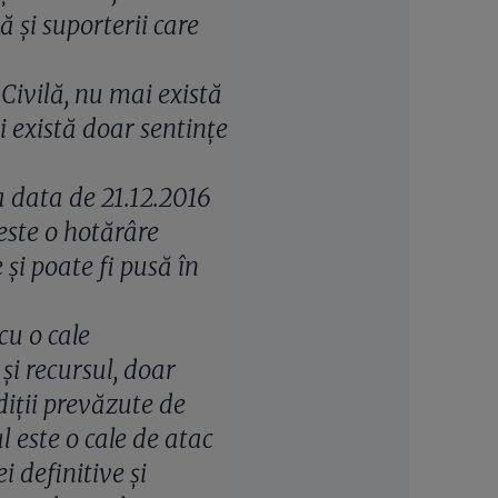
ă şi suporterii care
ivilă, nu mai există
ci există doar sentinţe
a data de 21.12.2016
este o hotărâre
 şi poate fi pusă în
cu o cale
şi recursul, doar
iţii prevăzute de
 este o cale de atac
 definitive şi