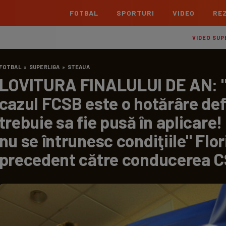
FOTBAL
SPORTURI
VIDEO
REZ
România
Interna
VIDEO SUP
Superliga
Cham
FOTBAL
»
SUPERLIGA
»
STEAUA
Echipe
Meciuri
Clasament
Echipe
LOVITURA FINALULUI DE AN: "De
Liga 2
Euro
cazul FCSB este o hotărâre defi
Echipe
Meciuri
Clasament
Echipe
trebuie sa fie pusă în aplicare
Cupa României Betano
Con
Echipe
Meciuri
Echi
nu se întrunesc condiţiile" Flo
La L
precedent către conducerea 
TOATE ȘTIRILE
Echipe
Prem
Echipe
Bund
Echipe