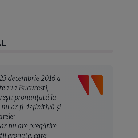
AL
e 23 decembrie 2016 a
teaua Bucureşti,
reşti pronunţată la
u ar fi definitivă şi
arele:
ar nu are pregătire
ii eronate, care