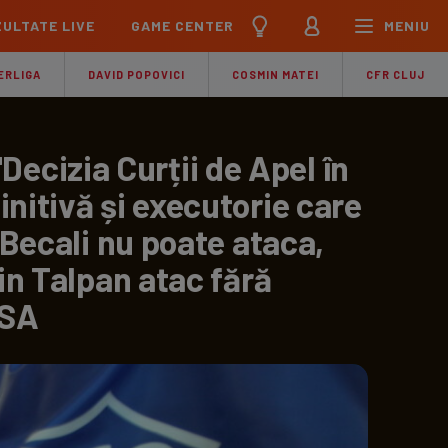
ULTATE LIVE
GAME CENTER
MENIU
țional
Echipa Națională
ERLIGA
DAVID POPOVICI
COSMIN MATEI
CFR CLUJ
pions League
Echipa Națională
Meciuri
Clasament
Program
Jucători
cizia Curții de Apel în
pa League
U21
nitivă și executorie care
Meciuri
Clasament
Program
Jucători
! Becali nu poate ataca,
ference League
pe
Meciuri
rin Talpan atac fără
iga
CSA
Meciuri
Clasament
ier League
Meciuri
Clasament
esliga
Meciuri
Clasament