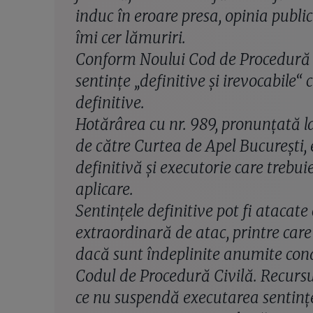
induc în eroare presa, opinia public
îmi cer lămuriri.
Conform Noului Cod de Procedură C
sentinţe „definitive şi irevocabile“ 
definitive.
Hotărârea cu nr. 989, pronunţată l
de către Curtea de Apel Bucureşti, 
definitivă şi executorie care trebuie
aplicare.
Sentinţele definitive pot fi atacate 
extraordinară de atac, printre care 
dacă sunt îndeplinite anumite cond
Codul de Procedură Civilă. Recursul
ce nu suspendă executarea sentinţei