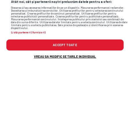
Atât noi, cât și partenerii noștri prelucrăm datele pentru a oferi:
Stocarea și/sau accesarea informațiilor de pe un dispozitiv. Măsurarea performanței reclamelor.
Dezvoltarea și îmbunătățirea serviciilor. Utilizarea profilurilor pentru selectarea conținutului
personalizat. Crearea profilurilor de conținut personalizat. Utilizarea profilurilor pentru
selectarea publicității personalizate. Crearea profilurilor pentru publicitate personalizată.
Măsurarea performanței conținutului. Înțelegerea publicului prin statistici sau combinații de
date din surse diferite. Utilizarea datelor limitate pentru a selecta conținutul. Utilizarea de date
limitate pentru a selecta publicitatea. Date precise de geolocație și identificarea prin scanarea
dispozitivului.
Listă parteneri (furnizori)
ACCEPT TOATE
VREAU SA MODIFIC SETARILE INDIVIDUAL