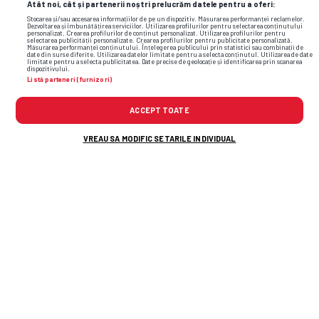
Atât noi, cât și partenerii noștri prelucrăm datele pentru a oferi:
Stocarea și/sau accesarea informațiilor de pe un dispozitiv. Măsurarea performanței reclamelor.
Dezvoltarea și îmbunătățirea serviciilor. Utilizarea profilurilor pentru selectarea conținutului
personalizat. Crearea profilurilor de conținut personalizat. Utilizarea profilurilor pentru
selectarea publicității personalizate. Crearea profilurilor pentru publicitate personalizată.
Măsurarea performanței conținutului. Înțelegerea publicului prin statistici sau combinații de
date din surse diferite. Utilizarea datelor limitate pentru a selecta conținutul. Utilizarea de date
limitate pentru a selecta publicitatea. Date precise de geolocație și identificarea prin scanarea
dispozitivului.
Listă parteneri (furnizori)
ACCEPT TOATE
VREAU SA MODIFIC SETARILE INDIVIDUAL