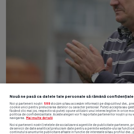
Nouă ne pasă ca datele tale personale să rămână confidențiale
Noi și partenerii noștri
589
stocăm și/sau accesăm informații pe dispozitivul dvs., pr
cookie unici pentru prelucrarea datelor cu caracter personal. Puteți accepta sau gest
făcând clic mai jos, respectiv vă puteți opune utilizării unui interes legitim în orice 
politica de confidențialitate. Aceste alegeri vor fi raportate partenerilor noștri și nu 
navigarea.
Mai multe detalii
Noi si partenerii nostri (retelele de socializare si agentiile de publicitate partenere, pr
de servicii de date analitice) prelucram date pentru a permite website-ului sa functio
continutul si anunturile publicitare afisate in functie de interesele si/sau profilul dvs., 