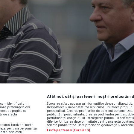
Atât noi, cât și partenerii noștri prelucrăm 
ecum identificatorii
Stocarea și/sau accesarea informațiilor de pe un dispozitiv
iona preferințele dvs.
Dezvoltarea și îmbunătățirea serviciilor. Utilizarea profiluri
moment pe pagina cu
personalizat. Crearea profilurilor de conținut personalizat. 
vă vor afecta
publicității personalizate. Crearea profilurilor pentru publ
performanței conținutului. Înțelegerea publicului prin statis
diferite. Utilizarea datelor limitate pentru a selecta conținut
ecum si furnizorii nostri
selecta publicitatea. Date precise de geolocație și identific
neze, pentru a personaliza
Listă parteneri (furnizori)
pentru a va oferi