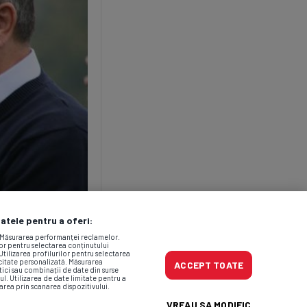
datele pentru a oferi:
. Măsurarea performanței reclamelor.
lor pentru selectarea conținutului
Utilizarea profilurilor pentru selectarea
icitate personalizată. Măsurarea
ACCEPT TOATE
tici sau combinații de date din surse
ul. Utilizarea de date limitate pentru a
area prin scanarea dispozitivului.
VREAU SA MODIFIC