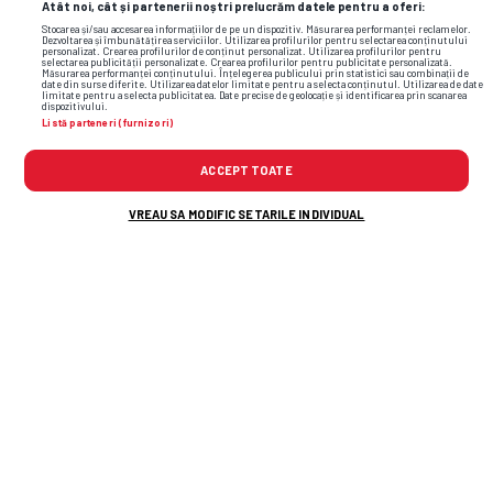
Atât noi, cât și partenerii noștri prelucrăm datele pentru a oferi:
Stocarea și/sau accesarea informațiilor de pe un dispozitiv. Măsurarea performanței reclamelor.
Dezvoltarea și îmbunătățirea serviciilor. Utilizarea profilurilor pentru selectarea conținutului
personalizat. Crearea profilurilor de conținut personalizat. Utilizarea profilurilor pentru
selectarea publicității personalizate. Crearea profilurilor pentru publicitate personalizată.
Măsurarea performanței conținutului. Înțelegerea publicului prin statistici sau combinații de
date din surse diferite. Utilizarea datelor limitate pentru a selecta conținutul. Utilizarea de date
limitate pentru a selecta publicitatea. Date precise de geolocație și identificarea prin scanarea
dispozitivului.
Listă parteneri (furnizori)
ACCEPT TOATE
VREAU SA MODIFIC SETARILE INDIVIDUAL