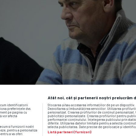
Atât noi, cât și partenerii noștri prelucrăm 
ecum identificatorii
Stocarea și/sau accesarea informațiilor de pe un dispozitiv
iona preferințele dvs.
Dezvoltarea și îmbunătățirea serviciilor. Utilizarea profiluri
moment pe pagina cu
personalizat. Crearea profilurilor de conținut personalizat. 
vă vor afecta
publicității personalizate. Crearea profilurilor pentru publ
performanței conținutului. Înțelegerea publicului prin statis
diferite. Utilizarea datelor limitate pentru a selecta conținut
ecum si furnizorii nostri
selecta publicitatea. Date precise de geolocație și identific
neze, pentru a personaliza
Listă parteneri (furnizori)
pentru a va oferi