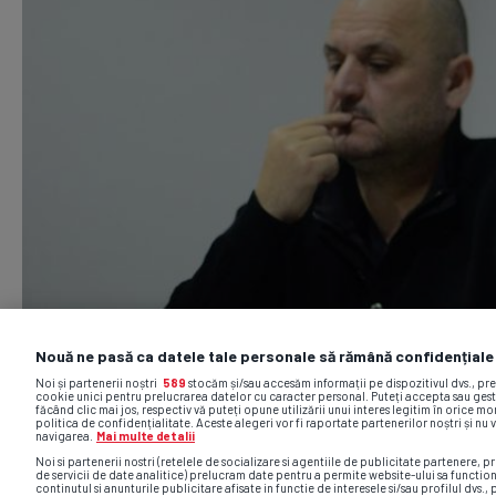
Nouă ne pasă ca datele tale personale să rămână confidențiale
Noi și partenerii noștri
589
stocăm și/sau accesăm informații pe dispozitivul dvs., pr
cookie unici pentru prelucrarea datelor cu caracter personal. Puteți accepta sau gest
făcând clic mai jos, respectiv vă puteți opune utilizării unui interes legitim în orice 
politica de confidențialitate. Aceste alegeri vor fi raportate partenerilor noștri și nu 
navigarea.
Mai multe detalii
Noi si partenerii nostri (retelele de socializare si agentiile de publicitate partenere, pr
de servicii de date analitice) prelucram date pentru a permite website-ului sa functio
continutul si anunturile publicitare afisate in functie de interesele si/sau profilul dvs., 