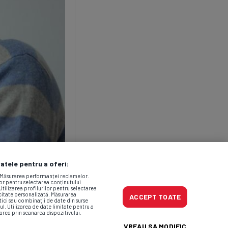
datele pentru a oferi:
. Măsurarea performanței reclamelor.
lor pentru selectarea conținutului
Utilizarea profilurilor pentru selectarea
icitate personalizată. Măsurarea
ACCEPT TOATE
tici sau combinații de date din surse
ul. Utilizarea de date limitate pentru a
area prin scanarea dispozitivului.
VREAU SA MODIFIC