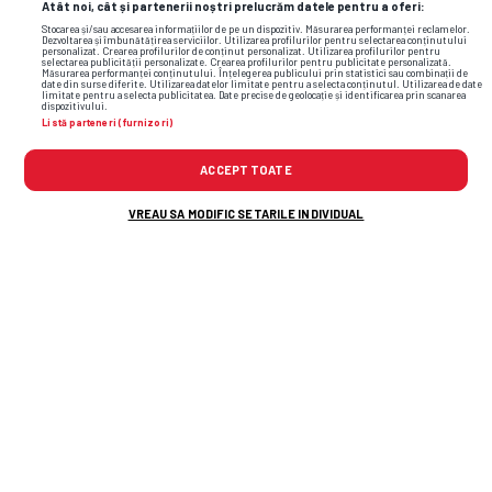
Atât noi, cât și partenerii noștri prelucrăm datele pentru a oferi:
Stocarea și/sau accesarea informațiilor de pe un dispozitiv. Măsurarea performanței reclamelor.
Dezvoltarea și îmbunătățirea serviciilor. Utilizarea profilurilor pentru selectarea conținutului
personalizat. Crearea profilurilor de conținut personalizat. Utilizarea profilurilor pentru
selectarea publicității personalizate. Crearea profilurilor pentru publicitate personalizată.
Măsurarea performanței conținutului. Înțelegerea publicului prin statistici sau combinații de
date din surse diferite. Utilizarea datelor limitate pentru a selecta conținutul. Utilizarea de date
limitate pentru a selecta publicitatea. Date precise de geolocație și identificarea prin scanarea
dispozitivului.
Listă parteneri (furnizori)
ACCEPT TOATE
VREAU SA MODIFIC SETARILE INDIVIDUAL