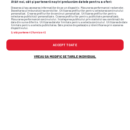
Atât noi, cât și partenerii noștri prelucrăm datele pentru a oferi:
Stocarea și/sau accesarea informațiilor de pe un dispozitiv. Măsurarea performanței reclamelor.
Dezvoltarea și îmbunătățirea serviciilor. Utilizarea profilurilor pentru selectarea conținutului
personalizat. Crearea profilurilor de conținut personalizat. Utilizarea profilurilor pentru
selectarea publicității personalizate. Crearea profilurilor pentru publicitate personalizată.
Măsurarea performanței conținutului. Înțelegerea publicului prin statistici sau combinații de
date din surse diferite. Utilizarea datelor limitate pentru a selecta conținutul. Utilizarea de date
limitate pentru a selecta publicitatea. Date precise de geolocație și identificarea prin scanarea
dispozitivului.
Listă parteneri (furnizori)
ACCEPT TOATE
VREAU SA MODIFIC SETARILE INDIVIDUAL