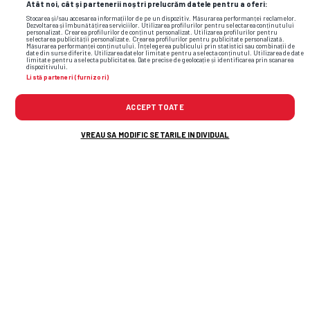
Atât noi, cât și partenerii noștri prelucrăm datele pentru a oferi:
Stocarea și/sau accesarea informațiilor de pe un dispozitiv. Măsurarea performanței reclamelor.
Dezvoltarea și îmbunătățirea serviciilor. Utilizarea profilurilor pentru selectarea conținutului
personalizat. Crearea profilurilor de conținut personalizat. Utilizarea profilurilor pentru
selectarea publicității personalizate. Crearea profilurilor pentru publicitate personalizată.
Măsurarea performanței conținutului. Înțelegerea publicului prin statistici sau combinații de
date din surse diferite. Utilizarea datelor limitate pentru a selecta conținutul. Utilizarea de date
limitate pentru a selecta publicitatea. Date precise de geolocație și identificarea prin scanarea
dispozitivului.
Listă parteneri (furnizori)
ACCEPT TOATE
VREAU SA MODIFIC SETARILE INDIVIDUAL