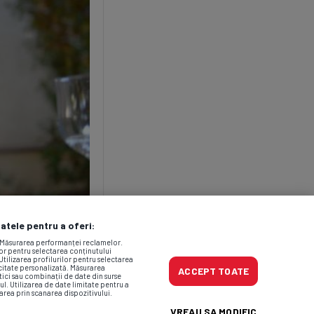
datele pentru a oferi:
. Măsurarea performanței reclamelor.
lor pentru selectarea conținutului
Utilizarea profilurilor pentru selectarea
icitate personalizată. Măsurarea
ACCEPT TOATE
tici sau combinații de date din surse
ul. Utilizarea de date limitate pentru a
area prin scanarea dispozitivului.
VREAU SA MODIFIC