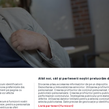
Atât noi, cât și partenerii noștri prelucrăm 
ecum identificatorii
Stocarea și/sau accesarea informațiilor de pe un dispozitiv
iona preferințele dvs.
Dezvoltarea și îmbunătățirea serviciilor. Utilizarea profiluri
moment pe pagina cu
personalizat. Crearea profilurilor de conținut personalizat. 
vă vor afecta
publicității personalizate. Crearea profilurilor pentru publ
performanței conținutului. Înțelegerea publicului prin statis
diferite. Utilizarea datelor limitate pentru a selecta conținut
ecum si furnizorii nostri
selecta publicitatea. Date precise de geolocație și identific
neze, pentru a personaliza
Listă parteneri (furnizori)
pentru a va oferi