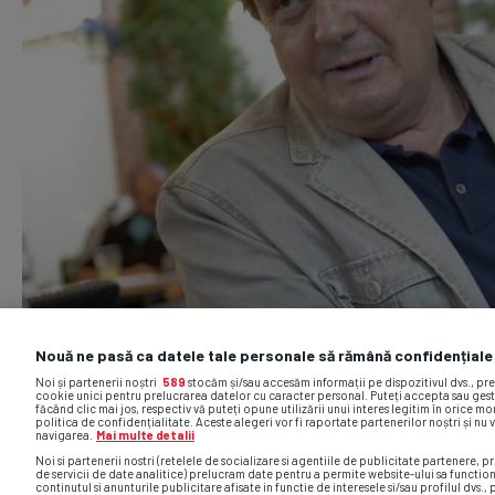
Nouă ne pasă ca datele tale personale să rămână confidențiale
Noi și partenerii noștri
589
stocăm și/sau accesăm informații pe dispozitivul dvs., pr
cookie unici pentru prelucrarea datelor cu caracter personal. Puteți accepta sau gest
făcând clic mai jos, respectiv vă puteți opune utilizării unui interes legitim în orice 
politica de confidențialitate. Aceste alegeri vor fi raportate partenerilor noștri și nu 
navigarea.
Mai multe detalii
Noi si partenerii nostri (retelele de socializare si agentiile de publicitate partenere, pr
de servicii de date analitice) prelucram date pentru a permite website-ului sa functio
continutul si anunturile publicitare afisate in functie de interesele si/sau profilul dvs., 