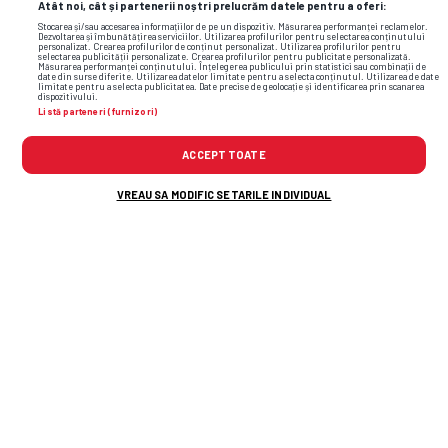
Atât noi, cât și partenerii noștri prelucrăm datele pentru a oferi:
Stocarea și/sau accesarea informațiilor de pe un dispozitiv. Măsurarea performanței reclamelor.
Dezvoltarea și îmbunătățirea serviciilor. Utilizarea profilurilor pentru selectarea conținutului
personalizat. Crearea profilurilor de conținut personalizat. Utilizarea profilurilor pentru
selectarea publicității personalizate. Crearea profilurilor pentru publicitate personalizată.
Măsurarea performanței conținutului. Înțelegerea publicului prin statistici sau combinații de
date din surse diferite. Utilizarea datelor limitate pentru a selecta conținutul. Utilizarea de date
limitate pentru a selecta publicitatea. Date precise de geolocație și identificarea prin scanarea
dispozitivului.
Listă parteneri (furnizori)
ACCEPT TOATE
VREAU SA MODIFIC SETARILE INDIVIDUAL